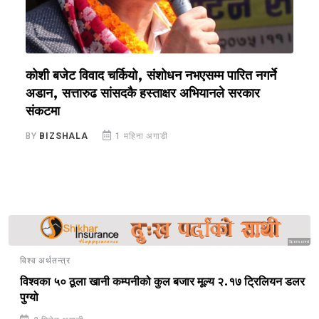
कोशी बजेट विवाद चर्कियो, संशोधन नभएसम्म पारित नगर्ने
क
अडान, सत्तारुढ सांसदकै हस्ताक्षर अभियानले सरकार
रो
संकटमा
B
BY
BIZSHALA
1 महिना अगाडी
Sponsored
विश्व अर्थतन्त्र
विश्वका ५० ठूला खानी कम्पनीको कुल बजार मूल्य २.१७ ट्रिलियन डलर
पुग्यो