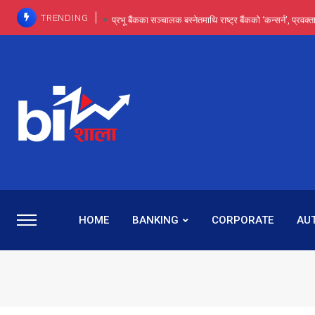
TRENDING
प्रभू बैंकका सञ्चालक बस्नेतमाथि राष्ट्र बैंकको ‘कन्सर्न’, प्रवक
इन्ट्रा-डे र सर्ट सेलिङले बजार सुधार्छन् मात्रै होइन, ढ
प्रभू बैंकमा सेञ्चुरीबाट आएका कर्मचारीमाथि हदैसम्मको विभेदः 
कमाइमा गरिमाको दमदार छलाङ, सेयरधनीलाई २०
प्रभु बैंकमा रमिता : सर्वसाधारणबाट छिरेका बस्नेत संस्था
HOME
BANKING
CORPORATE
AU