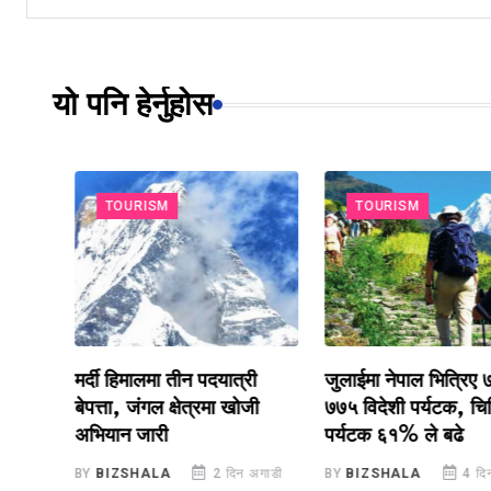
यो पनि हेर्नुहोस
TOURISM
TOURISM
का
मर्दी हिमालमा तीन पदयात्री
जुलाईमा नेपाल भित्रिए ७१
बेपत्ता, जंगल क्षेत्रमा खोजी
७७५ विदेशी पर्यटक, चिनिया
अभियान जारी
पर्यटक ६१% ले बढे
डी
BY
BIZSHALA
2 दिन अगाडी
BY
BIZSHALA
4 दिन अग