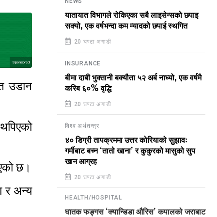
NEWS
यातायात विभागले रोकिएका सबै लाइसेन्सको छपाइ
सक्यो, एक वर्षभन्दा कम म्यादको छपाई स्थगित
20 घण्टा अगाडी
Sponsored
INSURANCE
बीमा दाबी भुक्तानी बक्यौता ५२ अर्ब नाघ्यो, एक वर्षमै
मित उडान
करिब ६०% वृद्धि
20 घण्टा अगाडी
ह थपिएको
विश्व अर्थतन्त्र
४० डिग्री तापक्रममा उत्तर कोरियाको सुझावः
गर्मीबाट बच्न ‘तातो खाना’ र कुकुरको मासुको सुप
खान आग्रह
रिएको छ।
20 घण्टा अगाडी
ा र अन्य
HEALTH/HOSPITAL
घातक फङ्गस ‘क्यान्डिडा औरिस’ कपालको जराबाट