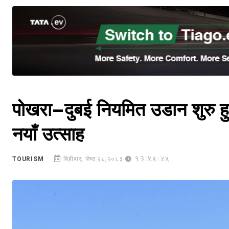
पोखरा–दुबई नियमित उडान शुरु हुने
नयाँ उत्साह
13:55:45
TOURISM
बिहीबार, जेष्ठ २८,२०८३