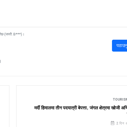
नेछ (जस्तै: B***)।
पठाउन
।
TOURI
मर्दी हिमालमा तीन पदयात्री बेपत्ता, जंगल क्षेत्रमा खोजी अ
2 दिन 