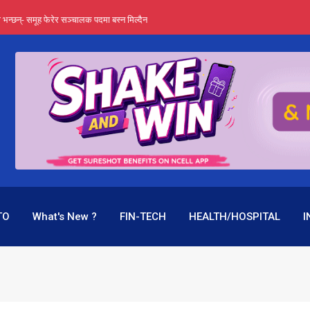
्ता भन्छन्- समूह फेरेर सञ्चालक पदमा बस्न मिल्दैन
ङ्ग पुगेन भने ध्वस्त पनि बनाउन सक्छन् !
एउटै पदमा दुई थरि तलब, वर्षमै ९२ हजार घाटा !
 प्रतिशत लाभांश दिने क्षमता
पक बनेर निरन्तर, राष्ट्र बैंक किन मौन ?
TO
What's New ?
FIN-TECH
HEALTH/HOSPITAL
I