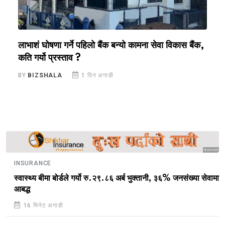
लाभाशं घोषणा गर्ने पहिलो बैंक बन्यो कामना सेवा विकास बैंक,
क
कति गर्यो प्रस्ताव ?
स
BY
BIZSHALA
1 दिन अगाडी
B
Sponsored
INSURANCE
स्वास्थ्य बीमा बोर्डले गर्यो रु.२९.८६ अर्ब भुक्तानी, ३६% जनसंख्या सेवामा
आबद्ध
16 मिनेट अगाडी