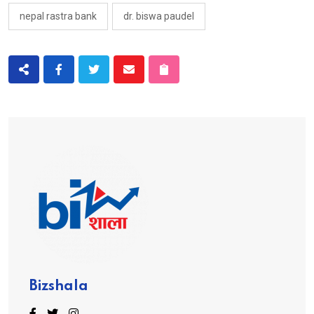
nepal rastra bank
dr. biswa paudel
Bizshala