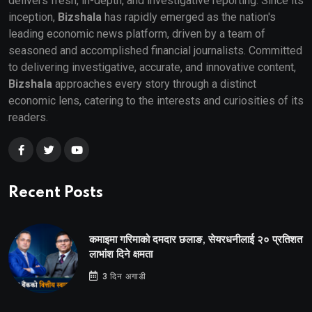
delivers fresh, in-depth, and investigative reporting. Since its
inception,
Bizshala
has rapidly emerged as the nation's
leading economic news platform, driven by a team of
seasoned and accomplished financial journalists. Committed
to delivering investigative, accurate, and innovative content,
Bizshala
approaches every story through a distinct
economic lens, catering to the interests and curiosities of its
readers.
Recent Posts
कमाइमा गरिमाको दमदार छलाङ, सेयरधनीलाई २० प्रतिशत
लाभांश दिने क्षमता
3 दिन अगाडी