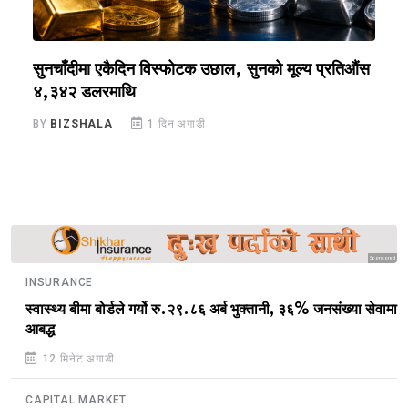
सुनचाँदीमा एकैदिन विस्फोटक उछाल, सुनको मूल्य प्रतिऔंस
आ
४,३४२ डलरमाथि
B
BY
BIZSHALA
1 दिन अगाडी
Sponsored
INSURANCE
स्वास्थ्य बीमा बोर्डले गर्यो रु.२९.८६ अर्ब भुक्तानी, ३६% जनसंख्या सेवामा
आबद्ध
12 मिनेट अगाडी
CAPITAL MARKET