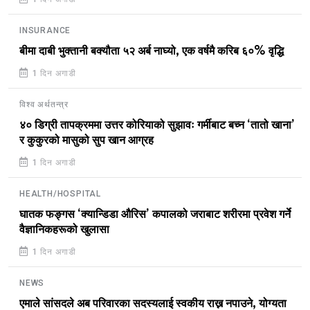
INSURANCE
बीमा दाबी भुक्तानी बक्यौता ५२ अर्ब नाघ्यो, एक वर्षमै करिब ६०% वृद्धि
1 दिन अगाडी
विश्व अर्थतन्त्र
४० डिग्री तापक्रममा उत्तर कोरियाको सुझावः गर्मीबाट बच्न ‘तातो खाना’
र कुकुरको मासुको सुप खान आग्रह
1 दिन अगाडी
HEALTH/HOSPITAL
घातक फङ्गस ‘क्यान्डिडा औरिस’ कपालको जराबाट शरीरमा प्रवेश गर्ने
वैज्ञानिकहरूको खुलासा
1 दिन अगाडी
NEWS
एमाले सांसदले अब परिवारका सदस्यलाई स्वकीय राख्न नपाउने, योग्यता