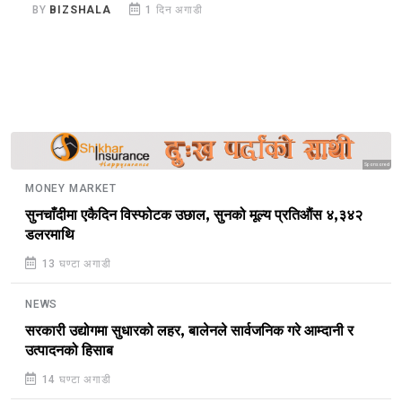
ब
BY
BIZSHALA
1 दिन अगाडी
B
Sponsored
MONEY MARKET
सुनचाँदीमा एकैदिन विस्फोटक उछाल, सुनको मूल्य प्रतिऔंस ४,३४२
डलरमाथि
13 घण्टा अगाडी
NEWS
सरकारी उद्योगमा सुधारको लहर, बालेनले सार्वजनिक गरे आम्दानी र
उत्पादनको हिसाब
14 घण्टा अगाडी