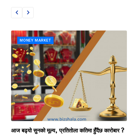
MONEY MARKET
स
आज बढ्यो सुनको मूल्य, प्रतितोला कतिमा हुँदैछ कारोबार ?
स