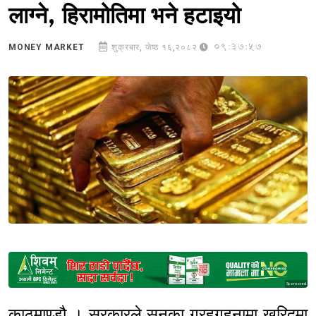
लाग्ने, हिरामोतिमा भने हटाइयो
09:37:57
MONEY MARKET
शुक्रबार, जेष्ठ १६,२०८२
Sponsored
काठमाण्डौ । सरकारले सुनका गरहगहनामा खरिदमा