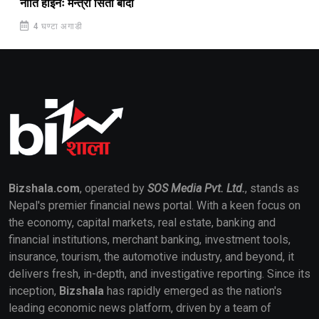
नीति होइनः मन्त्री सिता बादी
4 घण्टा अगाडी
Bizshala.com
, operated by
SOS Media Pvt. Ltd.
, stands as
Nepal's premier financial news portal. With a keen focus on
the economy, capital markets, real estate, banking and
financial institutions, merchant banking, investment tools,
insurance, tourism, the automotive industry, and beyond, it
delivers fresh, in-depth, and investigative reporting. Since its
inception,
Bizshala
has rapidly emerged as the nation's
leading economic news platform, driven by a team of