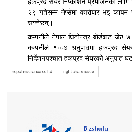
हकप्रद सेयर निष्काशन प्रयोजनका लागि 
२९ गतेसम्म नेप्सेमा कारोबार भइ कायम
सक्नेछन्।
कम्पनीले नेपाल धितोपत्र बोर्डबाट जेठ 
कम्पनीले १०ः४ अनुपातमा हकप्रद सेयर
निर्देशनपश्चात हकप्रद सेयरको अनुपात घ
nepal insurance co ltd
right share issue
Bizshala