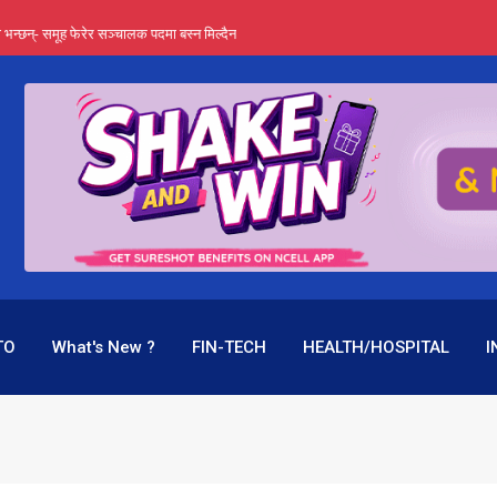
्ता भन्छन्- समूह फेरेर सञ्चालक पदमा बस्न मिल्दैन
ङ्ग पुगेन भने ध्वस्त पनि बनाउन सक्छन् !
एउटै पदमा दुई थरि तलब, वर्षमै ९२ हजार घाटा !
 प्रतिशत लाभांश दिने क्षमता
पक बनेर निरन्तर, राष्ट्र बैंक किन मौन ?
TO
What's New ?
FIN-TECH
HEALTH/HOSPITAL
I