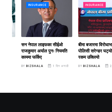
INSURANCE
INSURANCE
२
सन नेपाल लाइफका सीईओ
बीमा बजारमा विरोधाभास :
राजकुमार अर्याल पुनः नियमति
पोलिसी सरेन्डर घट्यो, ल्या
काममा फर्किए
रकम उक्लियो
डी
BY
BIZSHALA
1 दिन अगाडी
BY
BIZSHALA
2 दिन अग