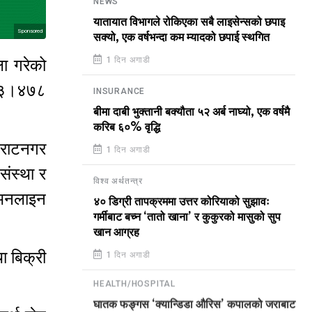
NEWS
यातायात विभागले रोकिएका सबै लाइसेन्सको छपाइ
Sponsored
सक्यो, एक वर्षभन्दा कम म्यादको छपाई स्थगित
1 दिन अगाडी
ा गरेको
०ः३।४७८
INSURANCE
बीमा दाबी भुक्तानी बक्यौता ५२ अर्ब नाघ्यो, एक वर्षमै
करिब ६०% वृद्धि
िराटनगर
1 दिन अगाडी
संस्था र
विश्व अर्थतन्त्र
 अनलाइन
४० डिग्री तापक्रममा उत्तर कोरियाको सुझावः
गर्मीबाट बच्न ‘तातो खाना’ र कुकुरको मासुको सुप
खान आग्रह
 बिक्री
1 दिन अगाडी
HEALTH/HOSPITAL
घातक फङ्गस ‘क्यान्डिडा औरिस’ कपालको जराबाट