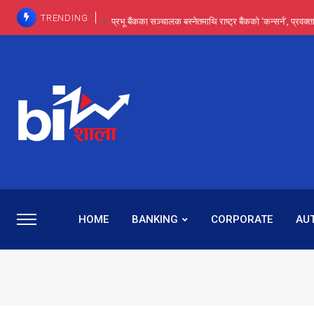
TRENDING
प्रभू बैंकका सञ्चालक बस्नेतमाथि राष्ट्र बैंकको ‘कन्सर्न’, प्रवक
इन्ट्रा-डे र सर्ट सेलिङले बजार सुधार्छन् मात्रै होइन, ढ
प्रभू बैंकमा सेञ्चुरीबाट आएका कर्मचारीमाथि हदैसम्मको विभेदः 
कमाइमा गरिमाको दमदार छलाङ, सेयरधनीलाई २०
प्रभु बैंकमा रमिता : सर्वसाधारणबाट छिरेका बस्नेत संस्था
HOME
BANKING
CORPORATE
AU