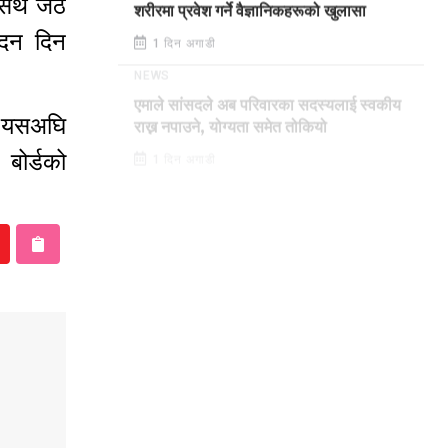
र्थ जेठ
शरीरमा प्रवेश गर्ने वैज्ञानिकहरूको खुलासा
ेदन दिन
1 दिन अगाडी
NEWS
। यसअघि
एमाले सांसदले अब परिवारका सदस्यलाई स्वकीय
राख्न नपाउने, योग्यता समेत तोकियो
बोर्डको
1 दिन अगाडी