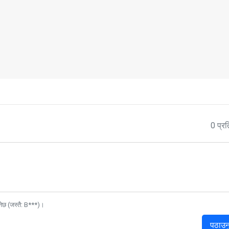
0 प्रत
नेछ (जस्तै: B***)।
पठाउन