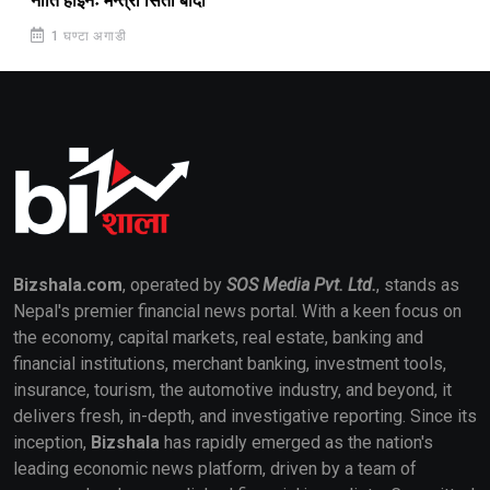
नीति होइनः मन्त्री सिता बादी
1 घण्टा अगाडी
Bizshala.com
, operated by
SOS Media Pvt. Ltd.
, stands as
Nepal's premier financial news portal. With a keen focus on
the economy, capital markets, real estate, banking and
financial institutions, merchant banking, investment tools,
insurance, tourism, the automotive industry, and beyond, it
delivers fresh, in-depth, and investigative reporting. Since its
inception,
Bizshala
has rapidly emerged as the nation's
leading economic news platform, driven by a team of