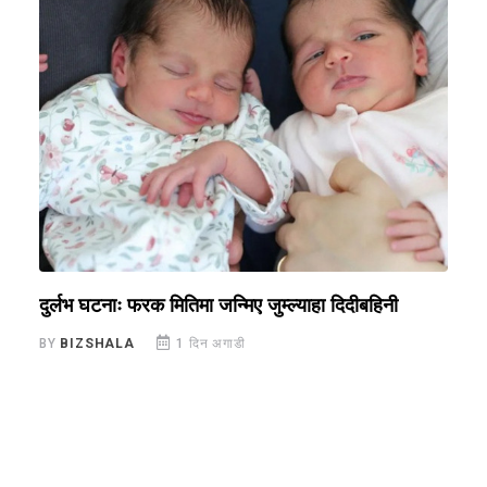
दुर्लभ घटनाः फरक मितिमा जन्मिए जुम्ल्याहा दिदीबहिनी
फ
BY
BIZSHALA
1 दिन अगाडी
B