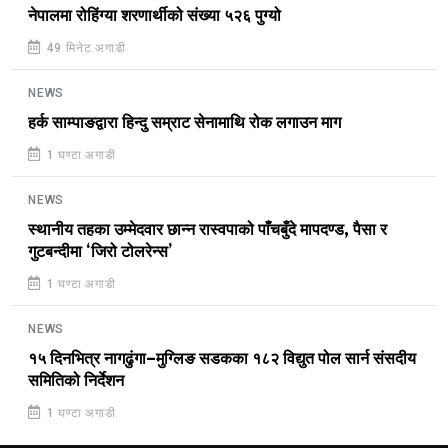
नेपालमा रोहिंग्या शरणार्थीको संख्या ५२६ पुग्यो
49 मिनेट अगाडी
NEWS
हर्क साम्पाङद्वारा हिन्दु सम्राट सेनामाथि रोक लगाउन माग
1 घण्टा अगाडी
NEWS
स्थानीय तहका उम्मेदवार छान्न रास्वपाको पाँचबुँदे मापदण्ड, पैसा र
गुटबन्दीमा ‘जिरो टोलरेन्स’
1 घण्टा अगाडी
NEWS
१५ दिनभित्र नागढुंगा–मुग्लिङ सडकका १८२ विद्युत पोल सार्न संसदीय
समितिको निर्देशन
1 घण्टा अगाडी