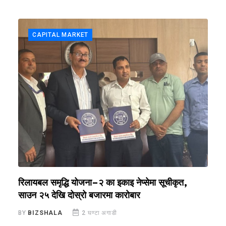
CAPITAL MARKET
रिलायबल समृद्धि योजना–२ का इकाइ नेप्सेमा सूचीकृत,
स
साउन २५ देखि दोस्रो बजारमा कारोबार
अ
BY
BIZSHALA
2 घण्टा अगाडी
B