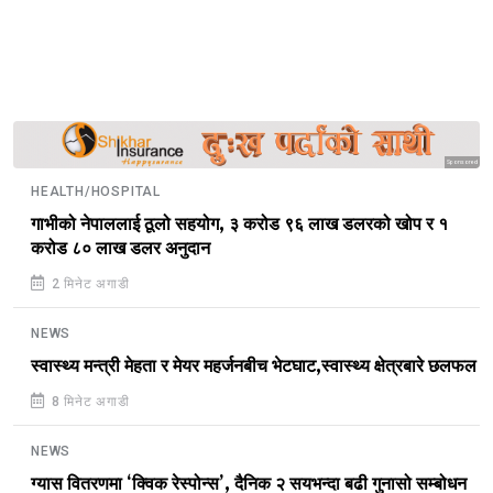
Sponsored
HEALTH/HOSPITAL
गाभीको नेपाललाई ठूलो सहयोग, ३ करोड ९६ लाख डलरको खोप र १
करोड ८० लाख डलर अनुदान
2 मिनेट अगाडी
NEWS
स्वास्थ्य मन्त्री मेहता र मेयर महर्जनबीच भेटघाट,स्वास्थ्य क्षेत्रबारे छलफल
8 मिनेट अगाडी
NEWS
ग्यास वितरणमा ‘क्विक रेस्पोन्स’, दैनिक २ सयभन्दा बढी गुनासो सम्बोधन