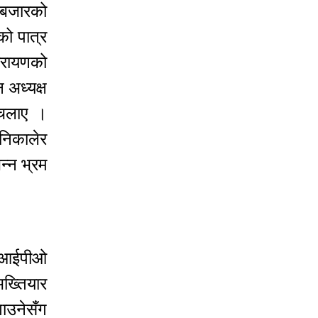
जीबजारको
को पात्र
नारायणको
 अध्यक्ष
 चलाए ।
 निकालेर
न्न भ्रम
को आईपीओ
ख्तियार
गाउनेसँग