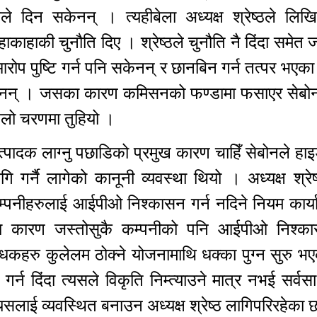
े दिन सकेनन् । त्यहीबेला अध्यक्ष श्रेष्ठले लिखि
ाहाकी चुनौति दिए । श्रेष्ठले चुनौति नै दिंदा समेत ज
रोप पुष्टि गर्न पनि सकेनन् र छानबिन गर्न तत्पर भएक
केनन् । जसका कारण कमिसनको फण्डामा फसाएर सेबोन 
पहिलो चरणमा तुहियो ।
जा उत्पादक लाग्नु पछाडिको प्रमुख कारण चाहिँ सेबोनले हाइ
गर्नै लागेको कानूनी व्यवस्था थियो । अध्यक्ष श्रे
कम्पनीहरुलाई आईपीओ निश्कासन गर्न नदिने नियम कार्य
 कारण जस्तोसुकै कम्पनीको पनि आईपीओ निश्क
द्र्धकहरु कुलेलम ठोक्ने योजनामाथि धक्का पुग्न सुरु भ
 दिंदा त्यसले विकृति निम्त्याउने मात्र नभई सर्वस
त यसलाई व्यवस्थित बनाउन अध्यक्ष श्रेष्ठ लागिपरिरहेका