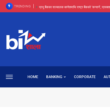
TRENDING
प्रभू बैंकका सञ्चालक बस्नेतमाथि राष्ट्र बैंकको ‘कन्सर्न’, प्रवक
इन्ट्रा-डे र सर्ट सेलिङले बजार सुधार्छन् मात्रै होइन, ढ
प्रभू बैंकमा सेञ्चुरीबाट आएका कर्मचारीमाथि हदैसम्मको विभेदः 
कमाइमा गरिमाको दमदार छलाङ, सेयरधनीलाई २०
प्रभु बैंकमा रमिता : सर्वसाधारणबाट छिरेका बस्नेत संस्था
HOME
BANKING
CORPORATE
AU