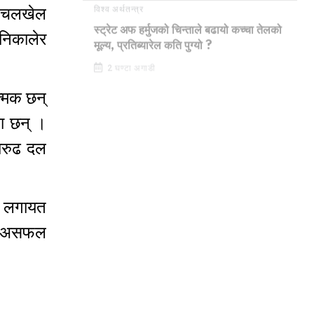
ा चलखेल
विश्व अर्थतन्त्र
निकालेर
स्ट्रेट अफ हर्मुजको चिन्ताले बढायो कच्चा तेलको
मूल्य, प्रतिब्यारेल कति पुग्यो ?
2 घण्टा अगाडी
त्मक छन्
का छन् ।
तारुढ दल
ी लगायत
उने असफल