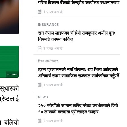
गरिमा विकास बैंकको केन्द्रीय कार्यालय स्थानान्तरण
1 घण्टा अगाडी
INSURANCE
सन नेपाल लाइफका सीईओ राजकुमार अर्याल पुनः
नियमति काममा फर्किए
1 घण्टा अगाडी
विश्व अर्थतन्त्र
ट्रम्प प्रशासनको नयाँ योजनाः थप भिसा आवेदकले
Sponsored
अनिवार्य रुपमा सामाजिक सञ्जाल सार्वजनिक गर्नुपर्ने
1 घण्टा अगाडी
 सुधारको
रेष्ठलाई
NEWS
२५० रुपैयाँको सामान खरिद गरेका उपभोक्ताले जिते
१० लाखको करदाता प्रोत्साहन उपहार
था बलियो
2 घण्टा अगाडी