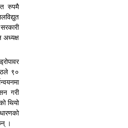
त रुपमै
लविद्युत
ा सरकारी
अध्यक्ष
ड्रोपावर
ष्ठले ९०
ान्वयनमा
ासन गरी
एको थियो
ाधारणको
 छन् ।