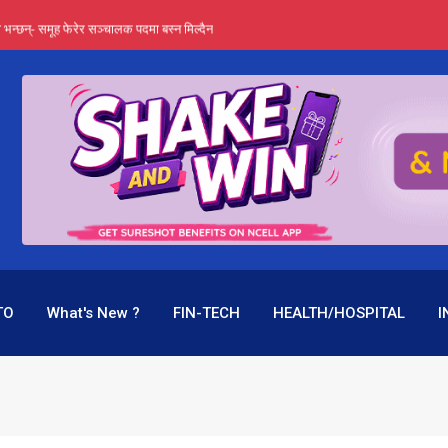
्ता भन्छन्- समूह फेरेर सञ्चालक पदमा बस्न मिल्दैन
ङ्ग पुगेन भने ध्वस्त पनि बनाउन सक्छन् !
एउटै पदमा दुई थरि तलब, वर्षमै ९२ हजार घाटा !
 प्रतिशत लाभांश दिने क्षमता
पक बनेर निरन्तर, राष्ट्र बैंक किन मौन ?
TO
What's New ?
FIN-TECH
HEALTH/HOSPITAL
I