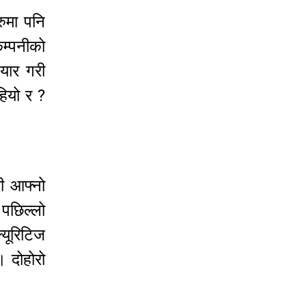
रुमा पनि
कम्पनीको
तयार गरी
हियो र ?
ी आफ्नो
 पछिल्लो
ूरिटिज
। दोहोरो