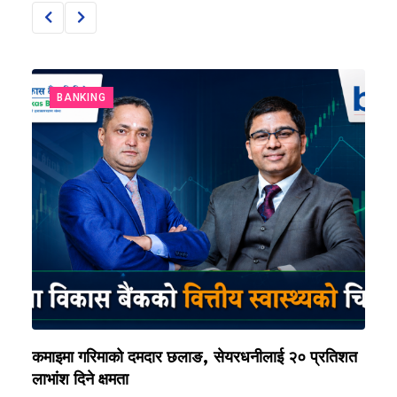
BANKING
ि
कमाइमा गरिमाको दमदार छलाङ, सेयरधनीलाई २० प्रतिशत
ल
लाभांश दिने क्षमता
२