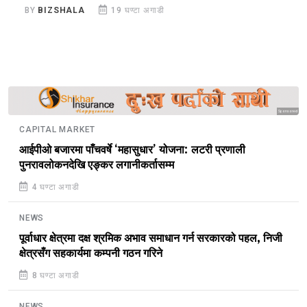
BY
BIZSHALA
19 घण्टा अगाडी
B
Sponsored
CAPITAL MARKET
आईपीओ बजारमा पाँचवर्षे ‘महासुधार’ योजना: लटरी प्रणाली
पुनरावलोकनदेखि एङ्कर लगानीकर्तासम्म
4 घण्टा अगाडी
NEWS
पूर्वाधार क्षेत्रमा दक्ष श्रमिक अभाव समाधान गर्न सरकारको पहल, निजी
क्षेत्रसँग सहकार्यमा कम्पनी गठन गरिने
8 घण्टा अगाडी
NEWS