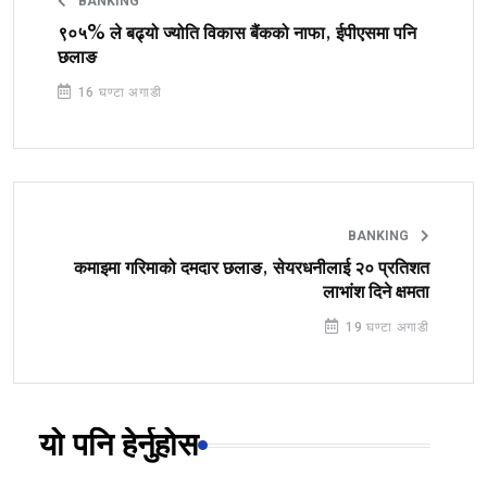
BANKING
९०५% ले बढ्यो ज्योति विकास बैंकको नाफा, ईपीएसमा पनि
छलाङ
16 घण्टा अगाडी
BANKING
कमाइमा गरिमाको दमदार छलाङ, सेयरधनीलाई २० प्रतिशत
लाभांश दिने क्षमता
19 घण्टा अगाडी
यो पनि हेर्नुहोस