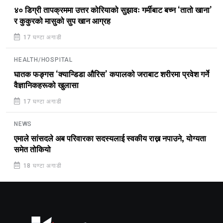
४० डिग्री तापक्रममा उत्तर कोरियाको सुझावः गर्मीबाट बच्न ‘तातो खाना’
र कुकुरको मासुको सुप खान आग्रह
17 घण्टा अगाडी
HEALTH/HOSPITAL
घातक फङ्गस ‘क्यान्डिडा औरिस’ कपालको जराबाट शरीरमा प्रवेश गर्ने
वैज्ञानिकहरूको खुलासा
17 घण्टा अगाडी
NEWS
एमाले सांसदले अब परिवारका सदस्यलाई स्वकीय राख्न नपाउने, योग्यता
समेत तोकियो
18 घण्टा अगाडी