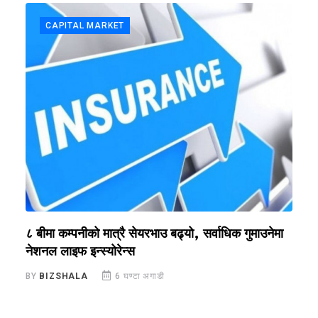
CAPITAL MARKET
?
८ बीमा कम्पनीको मात्रै सेयरभाउ बढ्यो, सर्वाधिक गुमाउनेमा
र
नेशनल लाइफ इन्स्योरेन्स
स
BY
BIZSHALA
6 घण्टा अगाडी
B