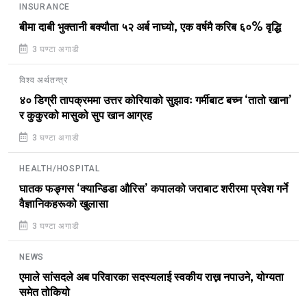
INSURANCE
बीमा दाबी भुक्तानी बक्यौता ५२ अर्ब नाघ्यो, एक वर्षमै करिब ६०% वृद्धि
3 घण्टा अगाडी
विश्व अर्थतन्त्र
४० डिग्री तापक्रममा उत्तर कोरियाको सुझावः गर्मीबाट बच्न ‘तातो खाना’
र कुकुरको मासुको सुप खान आग्रह
3 घण्टा अगाडी
HEALTH/HOSPITAL
घातक फङ्गस ‘क्यान्डिडा औरिस’ कपालको जराबाट शरीरमा प्रवेश गर्ने
वैज्ञानिकहरूको खुलासा
3 घण्टा अगाडी
NEWS
एमाले सांसदले अब परिवारका सदस्यलाई स्वकीय राख्न नपाउने, योग्यता
समेत तोकियो