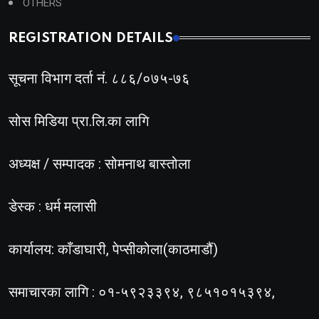
OTHERS
REGISTRATION DETAILS
सूचना विभाग दर्ता नं. ८८६/०७५-७६
सोस मिडिया प्रा.लि.का लागि
अध्यक्ष / सम्पादक : सोमनाथ बास्तोला
डेस्क : धर्म मलासी
कार्यालय: काँडाघारी, पेप्सीकोला(काठमाडौं)
समाचारका लागि : ०१-५९२३३९४, ९८५१०१५३९४,