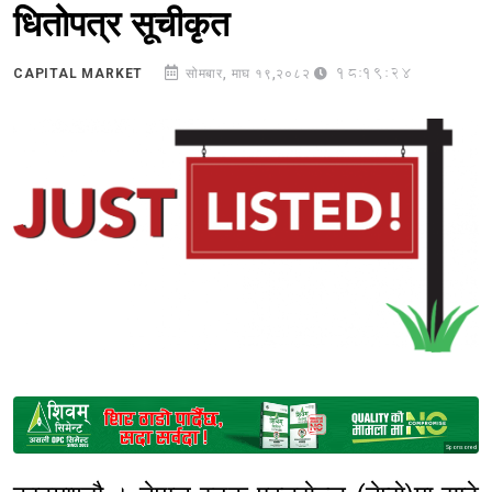
धितोपत्र सूचीकृत
18:19:24
CAPITAL MARKET
सोमबार, माघ १९,२०८२
Sponsored