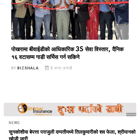
पोखरामा बीवाईडीको आधिकारिक 3S सेवा विस्तार, दैनिक
ल
१६ वटासम्म गाडी सर्भिस गर्न सकिने
B
BY
BIZSHALA
5 घण्टा अगाडी
Sponsored
NEWS
सुनकोशीमा बेपत्ता पराजुली दम्पतीमध्ये तिलकुमारीको शव फेला, श्रीमानको
खोजी जारी