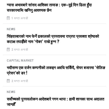
ग्यास अभावबारे सांसद आशिका तामाङ : एक–दुई दिन ढिला हुँदा
सरकारमाथि खनिनु आवश्यक छैन
1 घण्टा अगाडी
NEWS
सिंहदरबारको नाम फेर्ने ढकालको प्रस्तावमा राप्रपा प्रवक्ता श्रेष्ठको
कटाक्ष तपाईँको नाम ‘गोबर’ राखे हुन्न ?
2 घण्टा अगाडी
CAPITAL MARKET
भदौसम्म एक दर्जन कम्पनीको लकइन अवधि सकिँदै, सेयर बजारमा ‘सेलिङ
प्रेसर’को डर !
2 घण्टा अगाडी
NEWS
सर्वोच्चको पुनरवलोकन आदेशबारे गगन थापा : हामी शानका साथ अदालत
जान्छौँ