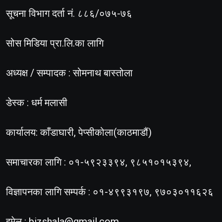
सूचना विभाग दर्ता नं. ८८६/०७५-७६
सोस मिडिया प्रा.लि.का लागि
अध्यक्ष / सम्पादक : सोमनाथ बास्तोला
डेस्क : धर्म मलासी
कार्यालय: काँडाघारी, पेप्सीकोला(काठमाडौं)
समाचारका लागि : ०१-५९२३३९४, ९८५१०१५३९४,
विज्ञापनका लागि सम्पर्क : ०१-४९९३१९७, ९७०३०११६२६
इमेल :
bizshala@gmail.com