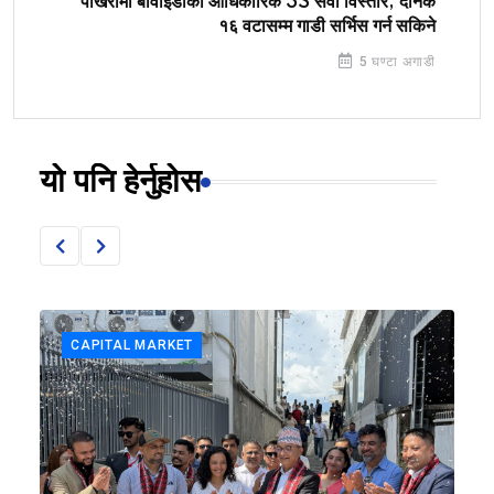
पोखरामा बीवाईडीको आधिकारिक 3S सेवा विस्तार, दैनिक
१६ वटासम्म गाडी सर्भिस गर्न सकिने
5 घण्टा अगाडी
यो पनि हेर्नुहोस
CAPITAL MARKET