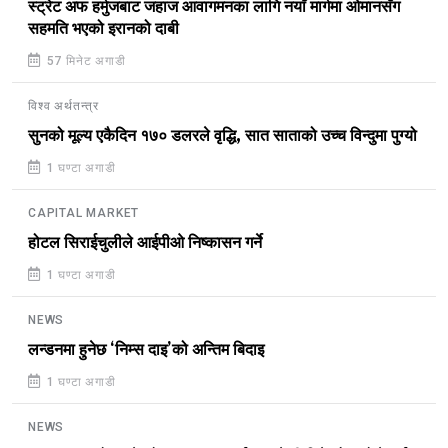
स्ट्रेट अफ हर्मुजबाट जहाज आवागमनका लागि नयाँ मार्गमा ओमानसँग
सहमति भएको इरानको दाबी
57 मिनेट अगाडी
विश्व अर्थतन्त्र
सुनको मूल्य एकैदिन १७० डलरले वृद्धि, सात साताको उच्च विन्दुमा पुग्यो
1 घण्टा अगाडी
CAPITAL MARKET
होटल सिराईचुलीले आईपीओ निष्कासन गर्ने
1 घण्टा अगाडी
NEWS
लन्डनमा हुनेछ ‘निम्स दाइ’को अन्तिम बिदाइ
1 घण्टा अगाडी
NEWS