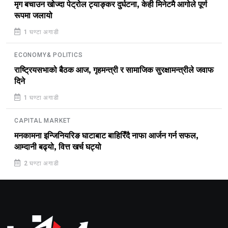
मृग बचाउन खोज्दा पेट्रोल ट्याङ्कर दुर्घटना, केही मिनेटमै आगोले पूर्ण
रूपमा जलायो
1 घण्टा अगाडी
ECONOMY& POLITICS
राष्ट्रियसभाको बैठक आज, गृहमन्त्री र सामाजिक सुरक्षामन्त्रीले जवाफ
दिने
1 घण्टा अगाडी
CAPITAL MARKET
मनकामना इन्जिनियरिङ घाटाबाट बाहिरिँदै नाफा आर्जन गर्न सफल,
आम्दानी बढ्यो, वित्त खर्च घट्यो
2 घण्टा अगाडी