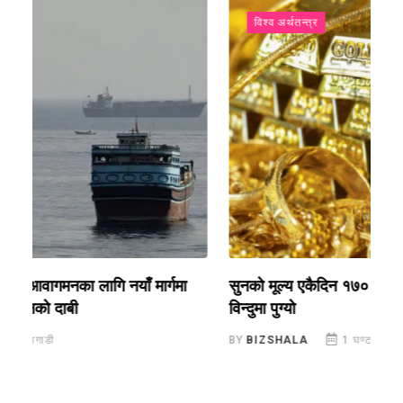
विश्व अर्थतन्त्र
सुनको मूल्य एकैदिन १७० डलरले वृद्धि, सात साताको उच्च
अ
विन्दुमा पुग्यो
क
BY
BIZSHALA
1 घण्टा अगाडी
B