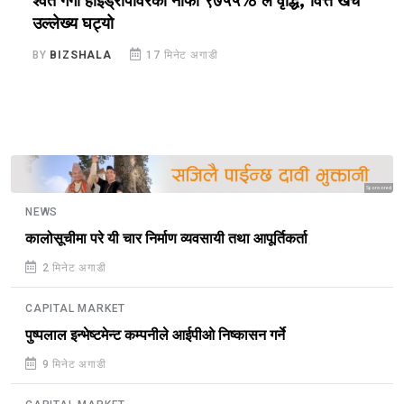
श्वेत गंगा हाईड्रोपावरको नाफा ९७५५% ले वृद्धि, वित्त खर्च
म
उल्लेख्य घट्यो
ग
BY
BIZSHALA
17 मिनेट अगाडी
B
Sponsored
NEWS
कालोसूचीमा परे यी चार निर्माण व्यवसायी तथा आपूर्तिकर्ता
2 मिनेट अगाडी
CAPITAL MARKET
पुष्पलाल इन्भेष्टमेन्ट कम्पनीले आईपीओ निष्कासन गर्ने
9 मिनेट अगाडी