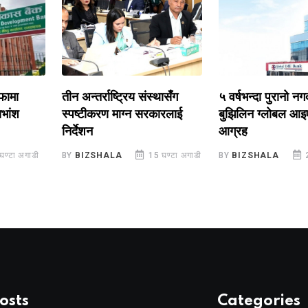
तीन अन्तर्राष्ट्रिय संस्थासँग
५ वर्षभन्दा पुरानो नगद ला
स्पष्टीकरण माग्न सरकारलाई
बुझिलिन ग्लोबल आइएमई ब
निर्देशन
आग्रह
अगाडी
BY
BIZSHALA
15 घण्टा अगाडी
BY
BIZSHALA
23 घण्
osts
Categories