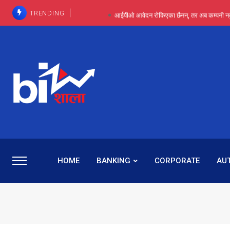
TRENDING
आईपीओ आवेदन रोकिएका छैनन्, तर अब कम्पनी नबुझी द
प्राविधिक रूपमा रिट जित्यो, कानूनी लडाइँ हार्
पाँच वर्षसम्म अदालत मौन, पद सकिएपछि
प्रभू बैंकका सञ्चालक बस्नेतमाथि राष्ट्र बैंकको ‘कन्सर्न’, प्रवक
५-६ वर्षदेखि बढुवा नहुँदा निराश थिइन् रश्मी, ज
HOME
BANKING
CORPORATE
AU