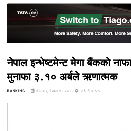
नेपाल इन्भेष्टमेन्ट मेगा बैंकको
मुनाफा ३.१० अर्बले ऋणात्मक
09:14:00
BANKING
मंगलवार, बैशाख १५,२०८३