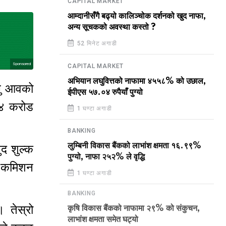
CAPITAL MARKET
आम्दानीसँगै बढ्यो कालिञ्चोक दर्शनको खुद नाफा,
अन्य सूचकको अवस्था कस्तो ?
52 मिनेट अगाडी
Sponsored
CAPITAL MARKET
अभियान लघुवित्तको नाफामा ४५५८% को उछाल,
ालु आवको
ईपीएस ५७.०४ रुपैयाँ पुग्यो
५४ करोड
1 घण्टा अगाडी
BANKING
लुम्बिनी विकास बैंकको लाभांश क्षमता १६.९९%
द शुल्क
पुग्यो, नाफा २५२% ले वृद्धि
ा कमिशन
1 घण्टा अगाडी
BANKING
 तेस्रो
कृषि विकास बैंकको नाफामा २९% को संकुचन,
लाभांश क्षमता समेत घट्यो