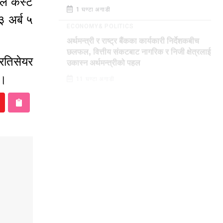
कले कस्ट
1 घण्टा अगाडी
३ अर्ब ५
ECONOMY& POLITICS
अर्थमन्त्री र राष्ट्र बैंकका कार्यकारी निर्देशकबीच
्रतिसेयर
छलफल, वित्तीय संकटबाट नागरिक र निजी क्षेत्रलाई
उकास्न अर्थमन्त्रीको पहल
छ ।
11 घण्टा अगाडी