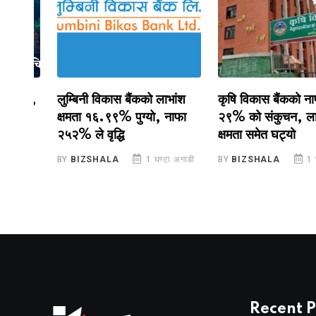
ाङ,
लुम्बिनी विकास बैंकको लाभांश
कृषि विकास बैंकको नाफामा
क्षमता १६.९९% पुग्यो, नाफा
२९% को संकुचन, लाभांश
२५२% ले वृद्धि
क्षमता समेत घट्यो
BY
BIZSHALA
1 घण्टा अगाडी
BY
BIZSHALA
1 घण्टा 
Recent P