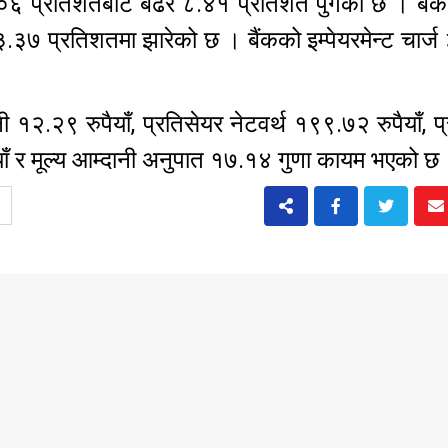
६.०६ प्रतिशतबाट बढेर ८.४१ प्रतिशत पुगेका छ । बैं
 प्रतिशतमा झारेको छ । बैंकको इम्पेयरमेन्ट चार्ज 
ी १२.२९ रुपैयाँ, प्रतिसेयर नेटवर्थ १९९.७२ रुपैयाँ, प
ैयाँ र मूल्य आम्दानी अनुपात १७.१४ गुणा कायम भएको 