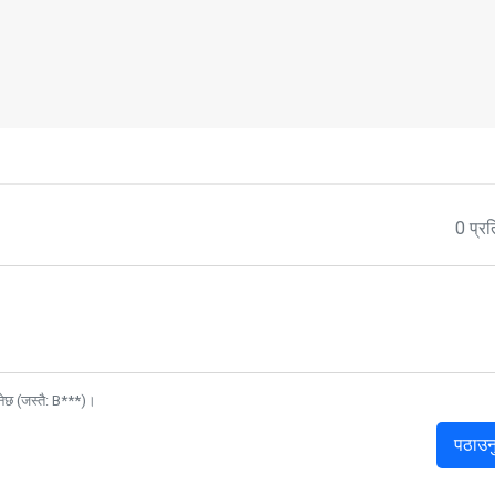
0 प्रत
नेछ (जस्तै: B***)।
पठाउन