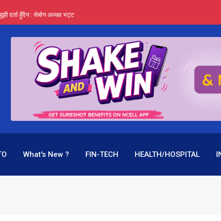
र्ता हुँदैन : सेबोन अध्यक्ष भट्ट
‍यो हिमालयन रिइन्स्योरेन्सले
 महाप्रसाद ‘योग्य’ !
्ता भन्छन्- समूह फेरेर सञ्चालक पदमा बस्न मिल्दैन
ागिर परिवर्तनको प्रयास पनि असफल
TO
What's New ?
FIN-TECH
HEALTH/HOSPITAL
I