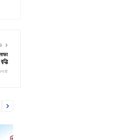
NG
 नाफा
ृद्धि
अगाडी
BANKING
BANKING