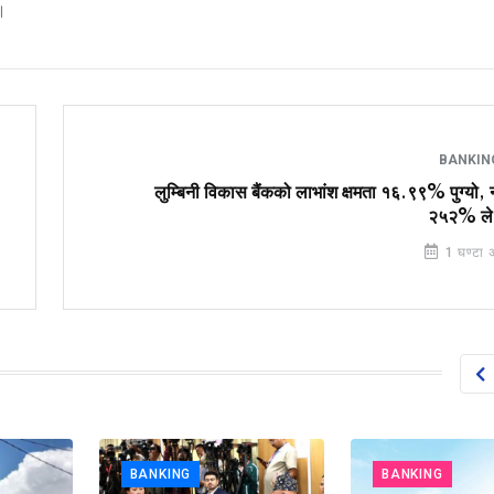
।
BANKI
लुम्बिनी विकास बैंकको लाभांश क्षमता १६.९९% पुग्यो,
२५२% ले व
1 घण्टा 
BANKING
BANKING