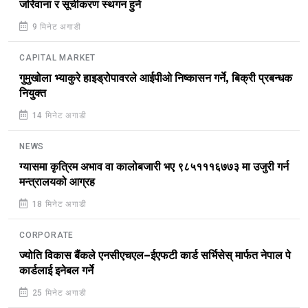
जरिवाना र सूचीकरण स्थगन हुने
9 मिनेट अगाडी
CAPITAL MARKET
गुमुखोला भ्याकुरे हाइड्रोपावरले आईपीओ निष्कासन गर्ने, बिक्री प्रबन्धक
नियुक्त
14 मिनेट अगाडी
NEWS
ग्यासमा कृत्रिम अभाव वा कालोबजारी भए ९८५१११६७७३ मा उजुरी गर्न
मन्त्रालयको आग्रह
18 मिनेट अगाडी
CORPORATE
ज्योति विकास बैंकले एनसीएचएल–ईएफटी कार्ड सर्भिसेस् मार्फत नेपाल पे
कार्डलाई इनेबल गर्ने
25 मिनेट अगाडी