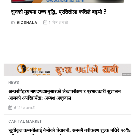
सुनको मूल्यमा उच्च वृद्धि, प्रतितोला कतिले बढ्यो ?
स
BY
BIZSHALA
1 दिन अगाडी
B
Sponsored
NEWS
अन्तर्राष्ट्रिय मापदण्डअनुसारको लेखापरीक्षण र प्रभावकारी सुशासन
आजको अपरिहार्यता: अध्यक्ष अग्रवाल
6 मिनेट अगाडी
CAPITAL MARKET
सूचीकृत कम्पनीलाई नेप्सेको चेतावनी, समयमै नवीकरण शुल्क नतिरे १०%