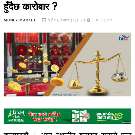
हुँदैछ कारोबार ?
10:49:49
MONEY MARKET
बिहीबार, बैशाख ३१,२०८३
Sponsored