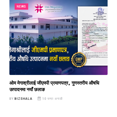
NEWS
ओम मेगाश्रीलाई जीएमपी प्रमाणपत्र, गुणस्तरीय औषधि
य
उत्पादनमा नयाँ छलाङ
ए
BY
BIZSHALA
10 घण्टा अगाडी
B