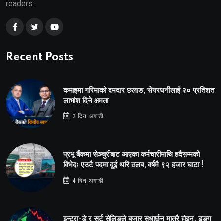
readers.
Recent Posts
कमाइमा गरिमाको दमदार छलाङ, सेयरधनीलाई २० प्रतिशत
लाभांश दिने क्षमता
2 दिन अगाडी
प्रभू बैंकमा सेञ्चुरीबाट आएका कर्मचारीमाथि हदैसम्मको
विभेदः एउटै पदमा दुई थरि तलब, वर्षमै ९२ हजार घाटा !
4 दिन अगाडी
इन्ट्रा-डे र सर्ट सेलिङले बजार सुधार्छन् मात्रै होइन, ढङ्ग