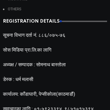
OTHERS
REGISTRATION DETAILS
सूचना विभाग दर्ता नं. ८८६/०७५-७६
सोस मिडिया प्रा.लि.का लागि
अध्यक्ष / सम्पादक : सोमनाथ बास्तोला
डेस्क : धर्म मलासी
कार्यालय: काँडाघारी, पेप्सीकोला(काठमाडौं)
समाचारका लागि : ०१-५९२३३९४, ९८५१०१५३९४,