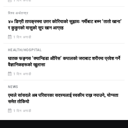
1 दिन अगाडी
विश्व अर्थतन्त्र
४० डिग्री तापक्रममा उत्तर कोरियाको सुझावः गर्मीबाट बच्न ‘तातो खाना’
र कुकुरको मासुको सुप खान आग्रह
1 दिन अगाडी
HEALTH/HOSPITAL
घातक फङ्गस ‘क्यान्डिडा औरिस’ कपालको जराबाट शरीरमा प्रवेश गर्ने
वैज्ञानिकहरूको खुलासा
1 दिन अगाडी
NEWS
एमाले सांसदले अब परिवारका सदस्यलाई स्वकीय राख्न नपाउने, योग्यता
समेत तोकियो
1 दिन अगाडी