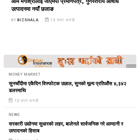
ओम मेगाश्रीलाई जीएमपी प्रमाणपत्र, गुणस्तरीय औषधि
य
उत्पादनमा नयाँ छलाङ
ए
BY
BIZSHALA
13 घण्टा अगाडी
B
Sponsored
MONEY MARKET
सुनचाँदीमा एकैदिन विस्फोटक उछाल, सुनको मूल्य प्रतिऔंस ४,३४२
डलरमाथि
12 घण्टा अगाडी
NEWS
सरकारी उद्योगमा सुधारको लहर, बालेनले सार्वजनिक गरे आम्दानी र
उत्पादनको हिसाब