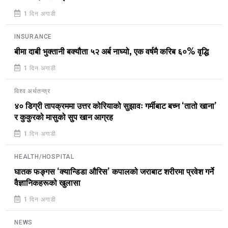
1 दिन अगाडी
INSURANCE
बीमा दाबी भुक्तानी बक्यौता ५२ अर्ब नाघ्यो, एक वर्षमै करिब ६०% वृद्धि
1 दिन अगाडी
विश्व अर्थतन्त्र
४० डिग्री तापक्रममा उत्तर कोरियाको सुझावः गर्मीबाट बच्न ‘तातो खाना’
र कुकुरको मासुको सुप खान आग्रह
1 दिन अगाडी
HEALTH/HOSPITAL
घातक फङ्गस ‘क्यान्डिडा औरिस’ कपालको जराबाट शरीरमा प्रवेश गर्ने
वैज्ञानिकहरूको खुलासा
1 दिन अगाडी
NEWS