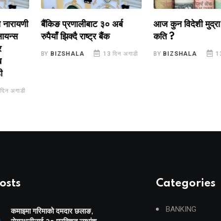
रायणी
बैंकिङ प्रणालीबाट ३० अर्ब
आज कुन विदेशी मुद्रा वि
्स
रुपैयाँ झिक्दै राष्ट्र बैंक
कति ?
BY
BIZSHALA
13 दिन अगाडी
BY
BIZSHALA
13 दिन
अगाडी
osts
Categories
BANKING
कमाइमा गरिमाको दमदार छलाङ,