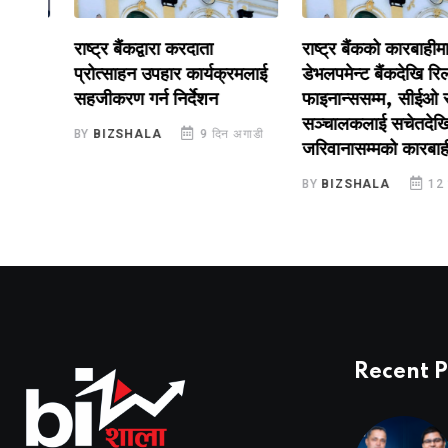
राष्ट्र बैंकद्वारा करदाता
राष्ट्र बैंकको कारबाहीमा ना
प्रोत्साहन उपहार कार्यक्रमलाई
डेभलपमेन्ट बैंकदेखि रिलायन
सहजीकरण गर्न निर्देशन
फाइनान्ससम्म, सीईओ र
सञ्चालकलाई सचेतदेखि
डी
BY
BIZSHALA
9 दिन अगाडी
जरिवानासम्मको कारबाही
BY
BIZSHALA
12 दिन 
Recent P