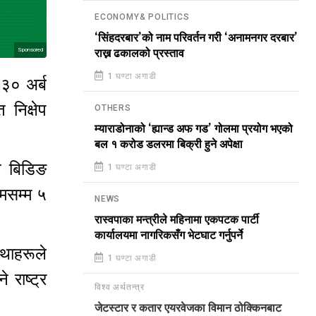
ECONOMY& POLITICS
‘सिंहदरबार’को नाम परिवर्तन गरी ‘अनामनगर दरबार’
Sponsored
राख्न ढकालको प्रस्ताव
1 घण्टा अगाडी
 ३० अर्ब
निक्षेप
OTHERS
म्याराडोनाको ‘ह्यान्ड अफ गड’ गोलमा प्रयोग भएको
बल १ करोड डलरमा बिक्री हुने अपेक्षा
न बिडिङ
1 घण्टा अगाडी
मसम्म ५
NEWS
रास्वपाका मन्त्रीले महिनामा एकपटक पार्टी
कार्यालयमा नागरिकसँग भेटघाट गर्नुपर्ने
्थाहरूले
1 घण्टा अगाडी
राष्ट्र
विश्व अर्थतन्त्र
जेटस्टार र कतार एयरवेजका विमान ठोक्किनबाट