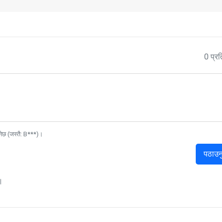
0 प्रत
नेछ (जस्तै: B***)।
पठाउन
।