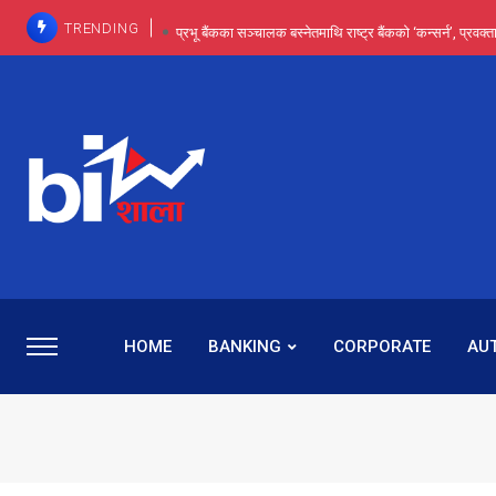
TRENDING
प्रभू बैंकका सञ्चालक बस्नेतमाथि राष्ट्र बैंकको ‘कन्सर्न’, प्रवक
इन्ट्रा-डे र सर्ट सेलिङले बजार सुधार्छन् मात्रै होइन, ढ
प्रभू बैंकमा सेञ्चुरीबाट आएका कर्मचारीमाथि हदैसम्मको विभेदः 
कमाइमा गरिमाको दमदार छलाङ, सेयरधनीलाई २०
प्रभु बैंकमा रमिता : सर्वसाधारणबाट छिरेका बस्नेत संस्था
HOME
BANKING
CORPORATE
AU