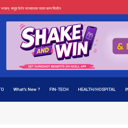
्ता भन्छन्- समूह फेरेर सञ्चालक पदमा बस्न मिल्दैन
ङ्ग पुगेन भने ध्वस्त पनि बनाउन सक्छन् !
एउटै पदमा दुई थरि तलब, वर्षमै ९२ हजार घाटा !
 प्रतिशत लाभांश दिने क्षमता
पक बनेर निरन्तर, राष्ट्र बैंक किन मौन ?
TO
What's New ?
FIN-TECH
HEALTH/HOSPITAL
I