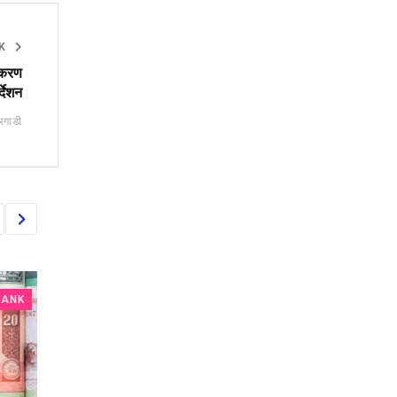
NK
जीकरण
र्देशन
अगाडी
K
NEPAL RASTRA BANK
NEPAL RASTRA BA