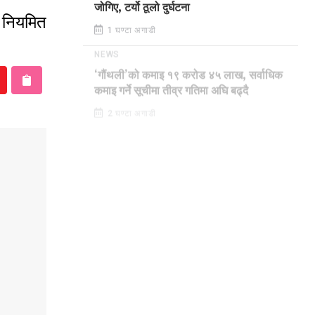
जोगिए, टर्यो ठूलो दुर्घटना
न नियमित
1 घण्टा अगाडी
NEWS
‘गौंथली’को कमाइ १९ करोड ४५ लाख, सर्वाधिक
कमाइ गर्ने सूचीमा तीव्र गतिमा अघि बढ्दै
2 घण्टा अगाडी