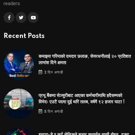
readers.
Recent Posts
कमाइमा गरिमाको दमदार छलाङ, सेयरधनीलाई २० प्रतिशत
लाभांश दिने क्षमता
2 दिन अगाडी
प्रभू बैंकमा सेञ्चुरीबाट आएका कर्मचारीमाथि हदैसम्मको
विभेदः एउटै पदमा दुई थरि तलब, वर्षमै ९२ हजार घाटा !
5 दिन अगाडी
इन्ट्रा-डे र सर्ट सेलिङले बजार सुधार्छन् मात्रै होइन, ढङ्ग