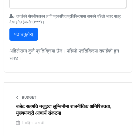
तपाईंको गोपनीयताका लागि प्रकाशित प्रतिक्रियामा नामको पहिलो अक्षर मात्र
देखाइनेछ (जस्तै: B***)।
पठाउनुहोस्
अहिलेसम्म कुनै प्रतिक्रिया छैन। पहिलो प्रतिक्रिया तपाईंको हुन
सक्छ।
BUDGET
बजेट सहमति नजुट्दा लुम्बिनीमा राजनीतिक अनिश्चितता,
मुख्यमन्त्री आचार्य संकटमा
1 महिना अगाडी