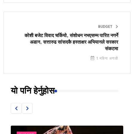
BUDGET
कोशी बजेट विवाद चर्कियो, संशोधन नभएसम्म पारित नगर्ने
अडान, सत्तारुढ सांसदकै हस्ताक्षर अभियानले सरकार
संकटमा
1 महिना अगाडी
यो पनि हेर्नुहोस