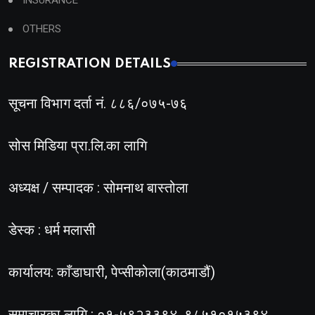
INSURANCE
OTHERS
REGISTRATION DETAILS
सूचना विभाग दर्ता नं. ८८६/०७५-७६
सोस मिडिया प्रा.लि.का लागि
अध्यक्ष / सम्पादक : सोमनाथ बास्तोला
डेस्क : धर्म मलासी
कार्यालय: काँडाघारी, पेप्सीकोला(काठमाडौं)
समाचारका लागि : ०१-५९२३३९४, ९८५१०१५३९४,