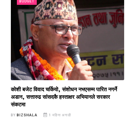
BUDGET
कोशी बजेट विवाद चर्कियो, संशोधन नभएसम्म पारित नगर्ने
क
अडान, सत्तारुढ सांसदकै हस्ताक्षर अभियानले सरकार
रो
संकटमा
B
BY
BIZSHALA
1 महिना अगाडी