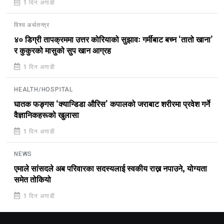
1 दिन अगाडी
विश्व अर्थतन्त्र
४० डिग्री तापक्रममा उत्तर कोरियाको सुझावः गर्मीबाट बच्न ‘तातो खाना’
र कुकुरको मासुको सुप खान आग्रह
1 दिन अगाडी
HEALTH/HOSPITAL
घातक फङ्गस ‘क्यान्डिडा औरिस’ कपालको जराबाट शरीरमा प्रवेश गर्ने
वैज्ञानिकहरूको खुलासा
1 दिन अगाडी
NEWS
एमाले सांसदले अब परिवारका सदस्यलाई स्वकीय राख्न नपाउने, योग्यता
समेत तोकियो
1 दिन अगाडी