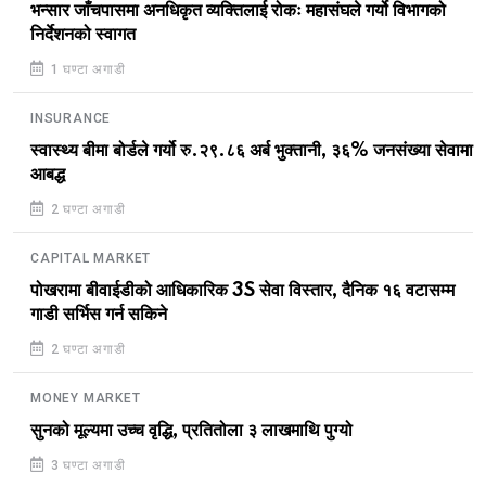
भन्सार जाँचपासमा अनधिकृत व्यक्तिलाई रोकः महासंघले गर्यो विभागको
निर्देशनको स्वागत
1 घण्टा अगाडी
INSURANCE
स्वास्थ्य बीमा बोर्डले गर्यो रु.२९.८६ अर्ब भुक्तानी, ३६% जनसंख्या सेवामा
आबद्ध
2 घण्टा अगाडी
CAPITAL MARKET
पोखरामा बीवाईडीको आधिकारिक 3S सेवा विस्तार, दैनिक १६ वटासम्म
गाडी सर्भिस गर्न सकिने
2 घण्टा अगाडी
MONEY MARKET
सुनको मूल्यमा उच्च वृद्धि, प्रतितोला ३ लाखमाथि पुग्यो
3 घण्टा अगाडी