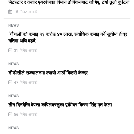
जेटस्टार र कतार एयरवेजका विमान ठोक्किनबाट जोगिए, टर्यो ठूलो दुर्घटना
15 मिनेट अगाडी
NEWS
‘गौंथली’को कमाइ १९ करोड ४५ लाख, सर्वाधिक कमाइ गर्ने सूचीमा तीव्र
गतिमा अघि बढ्दै
31 मिनेट अगाडी
NEWS
डीडीसीले सञ्चालनमा ल्यायो आठौँ बिक्री केन्द्र
47 मिनेट अगाडी
NEWS
तीन दिनदेखि बेपत्ता कपिलवस्तुका पूर्वमेयर किरण सिंह मृत फेला
56 मिनेट अगाडी
NEWS