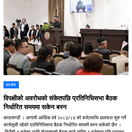
NEWS
विपक्षीको अवरोधको संकेतपछि प्रतिनिधिसभा बैठक
निर्धारित समयमा सकेन बस्न
काठमाण्डौं । आगामी आर्थिक वर्ष २०८३/८४ को बजेटमाथि छलफल शुरु गर्ने
कार्यसूची रहेको प्रतिनिधिसभा बैठक निर्धारित समयमै बस्न सकेको छैन ।
दिउँसो १ बजेका लागि बोलाइएको बैठक साढे करिव ३ बजेसम्म पनि प्रारम्भ