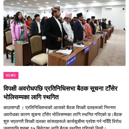
NEWS
विपक्षी अवरोधपछि प्रतिनिधिसभा बैठक सूचना टाँसेर
भोलिसम्मका लागि स्थगित
काठमाण्डौ । प्रतिनिधिसभाको आजको बैठक विपक्षी दलहरूको निरन्तर
अवरोधका कारण सूचना टाँसेर भोलिसम्मका लागि स्थगित गरिएको छ।बैठक
शुरु भएलगत्तै विपक्षी दलका सांसदहरूले कार्यसूचीमा प्रवेश गर्न नदिँदै विरोध
जनाएपछि शुरुमा १५ मिनेटका लागि बैठक स्थगित गरिएको थियो।