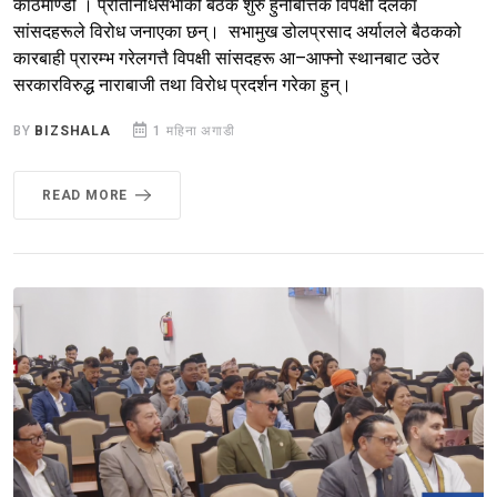
काठमाण्डौ । प्रतिनिधिसभाको बैठक शुरु हुनेबित्तिकै विपक्षी दलका
सांसदहरूले विरोध जनाएका छन्। सभामुख डोलप्रसाद अर्यालले बैठकको
कारबाही प्रारम्भ गरेलगत्तै विपक्षी सांसदहरू आ–आफ्नो स्थानबाट उठेर
सरकारविरुद्ध नाराबाजी तथा विरोध प्रदर्शन गरेका हुन्।
BY
BIZSHALA
1 महिना अगाडी
READ MORE