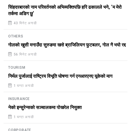
सिंहदरबारको नाम परिवर्तनको अभिव्यक्तिपछि हरि ढकालले भने, ‘म मेरो
तर्कमा अडिग छु’
43 मिनेट अगाडी
OTHERS
गोलको खुसी मनाउँदा सुरुङमा खसे ब्राजिलियन फुटबलर, गोल नै भयो रद्द
56 मिनेट अगाडी
TOURISM
निर्मल पुर्जालाई राष्ट्रिय विभूति घोषणा गर्न एनआरएनए यूकेको माग
1 घण्टा अगाडी
INSURANCE
नेको इन्सुरेन्सको सञ्चालकमा पोखरेल नियुक्त
1 घण्टा अगाडी
CORPORATE