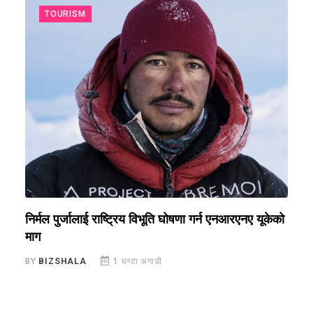
TOURISM
निर्मल पुर्जालाई राष्ट्रिय विभूति घोषणा गर्न एनआरएनए यूकेको
म
माग
B
BY
BIZSHALA
1 घण्टा अगाडी