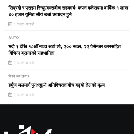
सिप्रदी र प्राइम रिन्युएबल्सबीच सहकार्यः कपन वर्कसपमा वार्षिक १ लाख
४० हजार युनिट सौर्य उर्जा उत्पादन हुने
1 घण्टा अगाडी
AUTO
भदौ ९ देखि १८औँ नाडा अटो शो, २०० स्टल, २२ पेसेन्जर कारसहित
विभिन्न ब्रान्डको सहभागिता
1 घण्टा अगाडी
विश्व अर्थतन्त्र
हर्मुज जलमार्ग पुनःखुल्ने अनिश्चितताबीच बढ्यो तेलको मूल्य
1 घण्टा अगाडी