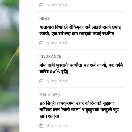
13 घण्टा अगाडी
NEWS
यातायात विभागले रोकिएका सबै लाइसेन्सको छपाइ
सक्यो, एक वर्षभन्दा कम म्यादको छपाई स्थगित
13 घण्टा अगाडी
INSURANCE
बीमा दाबी भुक्तानी बक्यौता ५२ अर्ब नाघ्यो, एक वर्षमै
करिब ६०% वृद्धि
13 घण्टा अगाडी
विश्व अर्थतन्त्र
४० डिग्री तापक्रममा उत्तर कोरियाको सुझावः
गर्मीबाट बच्न ‘तातो खाना’ र कुकुरको मासुको सुप
खान आग्रह
13 घण्टा अगाडी