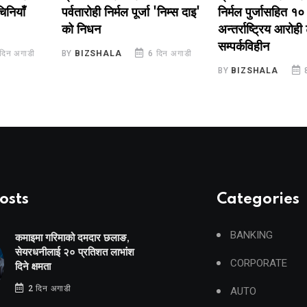
ँ
पर्वतारोही निर्मल पूर्जा 'निम्स दाइ'
निर्मल पुर्जासहित १० सदस
को निधन
अन्तर्राष्ट्रिय आरोही टोली
सम्पर्कविहीन
ाडी
BY
BIZSHALA
6 दिन अगाडी
BY
BIZSHALA
8 दिन 
osts
Categories
BANKING
कमाइमा गरिमाको दमदार छलाङ,
सेयरधनीलाई २० प्रतिशत लाभांश
CORPORATE
दिने क्षमता
2 दिन अगाडी
AUTO