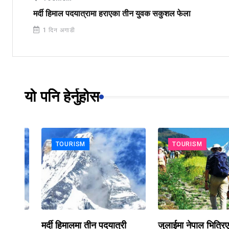
मर्दी हिमाल पदयात्रामा हराएका तीन युवक सकुशल फेला
1 दिन अगाडी
यो पनि हेर्नुहोस
TOURISM
TOURISM
का
मर्दी हिमालमा तीन पदयात्री
जुलाईमा नेपाल भित्रिए ७१