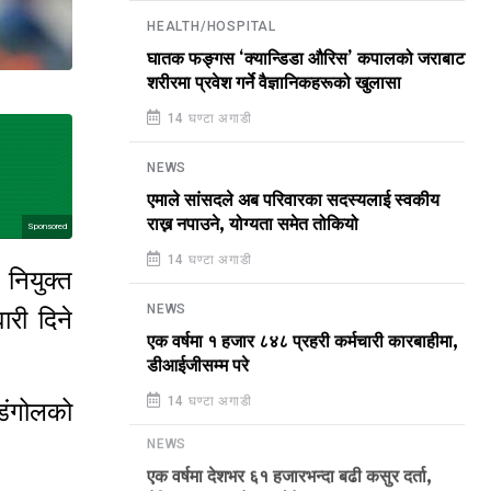
HEALTH/HOSPITAL
घातक फङ्गस ‘क्यान्डिडा औरिस’ कपालको जराबाट
शरीरमा प्रवेश गर्ने वैज्ञानिकहरूको खुलासा
14 घण्टा अगाडी
NEWS
एमाले सांसदले अब परिवारका सदस्यलाई स्वकीय
राख्न नपाउने, योग्यता समेत तोकियो
Sponsored
14 घण्टा अगाडी
नियुक्त
NEWS
ारी दिने
एक वर्षमा १ हजार ८४८ प्रहरी कर्मचारी कारबाहीमा,
डीआईजीसम्म परे
14 घण्टा अगाडी
डंगोलको
NEWS
एक वर्षमा देशभर ६१ हजारभन्दा बढी कसुर दर्ता,