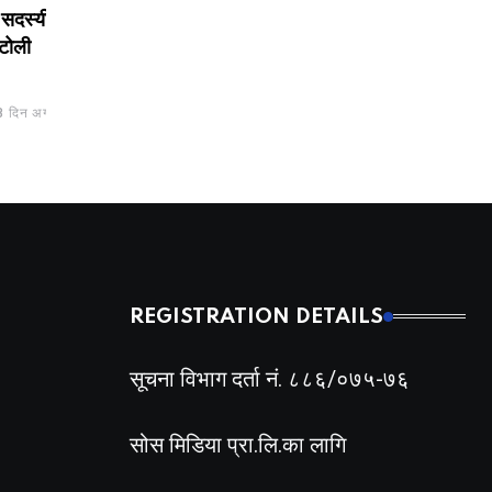
्यीय
तीन युवक सकुशल फेला
बेपत्ता, जंगल क्षेत्रमा ख
अभियान जारी
BY
BIZSHALA
1 दिन अगाडी
BY
BIZSHALA
2 दिन
अगाडी
REGISTRATION DETAILS
सूचना विभाग दर्ता नं. ८८६/०७५-७६
सोस मिडिया प्रा.लि.का लागि