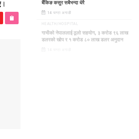
िए।
बैंकिङ कसुर सबैभन्दा धेरै
14 घण्टा अगाडी
HEALTH/HOSPITAL
गाभीको नेपाललाई ठूलो सहयोग, ३ करोड ९६ लाख
डलरको खोप र १ करोड ८० लाख डलर अनुदान
14 घण्टा अगाडी