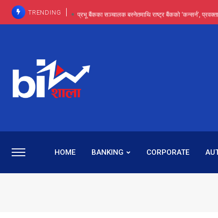
TRENDING
प्रभू बैंकका सञ्चालक बस्नेतमाथि राष्ट्र बैंकको ‘कन्सर्न’, प्रवक
इन्ट्रा-डे र सर्ट सेलिङले बजार सुधार्छन् मात्रै होइन, ढ
प्रभू बैंकमा सेञ्चुरीबाट आएका कर्मचारीमाथि हदैसम्मको विभेदः 
कमाइमा गरिमाको दमदार छलाङ, सेयरधनीलाई २०
प्रभु बैंकमा रमिता : सर्वसाधारणबाट छिरेका बस्नेत संस्था
HOME
BANKING
CORPORATE
AU