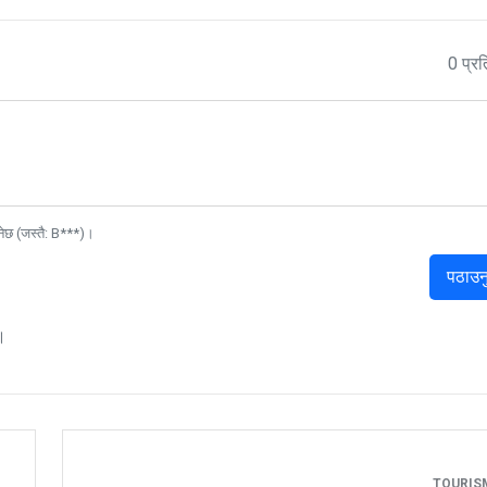
0 प्रत
नेछ (जस्तै: B***)।
पठाउन
।
TOURI