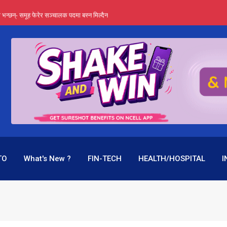
्ता भन्छन्- समूह फेरेर सञ्चालक पदमा बस्न मिल्दैन
ङ्ग पुगेन भने ध्वस्त पनि बनाउन सक्छन् !
एउटै पदमा दुई थरि तलब, वर्षमै ९२ हजार घाटा !
 प्रतिशत लाभांश दिने क्षमता
पक बनेर निरन्तर, राष्ट्र बैंक किन मौन ?
TO
What's New ?
FIN-TECH
HEALTH/HOSPITAL
I