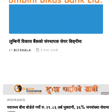
लुम्बिनी विकास बैंकको संस्थापक सेयर बिक्रीमा
प
क
BY
BIZSHALA
3 घण्टा अगाडी
B
Sponsored
INSURANCE
स्वास्थ्य बीमा बोर्डले गर्यो रु.२९.८६ अर्ब भुक्तानी, ३६% जनसंख्या सेवामा