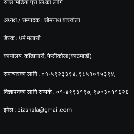
सोस मिडिया प्रा.लि.का लागि
अध्यक्ष / सम्पादक : सोमनाथ बास्तोला
डेस्क : धर्म मलासी
कार्यालय: काँडाघारी, पेप्सीकोला(काठमाडौं)
समाचारका लागि : ०१-५९२३३९४, ९८५१०१५३९४,
विज्ञापनका लागि सम्पर्क : ०१-४९९३१९७, ९७०३०११६२६
इमेल :
bizshala@gmail.com