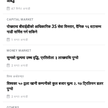
आबद्ध
47 मिनेट अगाडी
CAPITAL MARKET
पोखरामा बीवाईडीको आधिकारिक 3S सेवा विस्तार, दैनिक १६ वटासम्म
गाडी सर्भिस गर्न सकिने
1 घण्टा अगाडी
MONEY MARKET
सुनको मूल्यमा उच्च वृद्धि, प्रतितोला ३ लाखमाथि पुग्यो
2 घण्टा अगाडी
विश्व अर्थतन्त्र
विश्वका ५० ठूला खानी कम्पनीको कुल बजार मूल्य २.१७ ट्रिलियन डलर
पुग्यो
2 घण्टा अगाडी
OTHERS