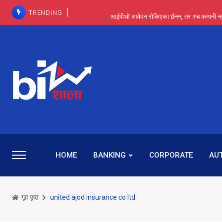
TRENDING
आईपीओ आवेदन रोकिएका छैनन्, तर अब कम्पनी नबुझी द
प्राविधिक रूपमा रिट जित्यो, कानूनी लडाइँ हार्
पाँच वर्षसम्म अदालत मौन, पद सकिएपछि
प्रभू बैंकका सञ्चालक बस्नेतमाथि राष्ट्र बैंकको ‘कन्सर्न’, प्रवक
५-६ वर्षदेखि बढुवा नहुँदा निराश थिइन् रश्मी, ज
HOME
BANKING
CORPORATE
AU
गृह पृष्ठ
united ajod insurance co ltd