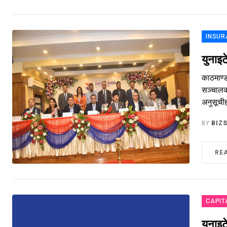
INSUR
युनाइ
काठमाण्ड
सञ्चालक
अनुसूचीह
BY
BIZ
RE
CAPIT
यूनाइ