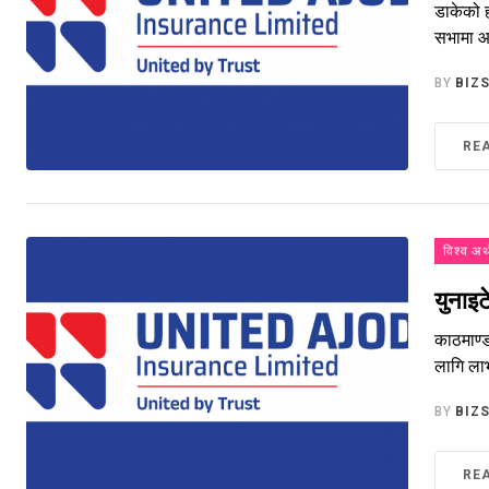
डाकेको ह
सभामा आ
BY
BIZ
RE
विश्व अर्
युनाइट
काठमाण्
लागि ला
BY
BIZ
RE