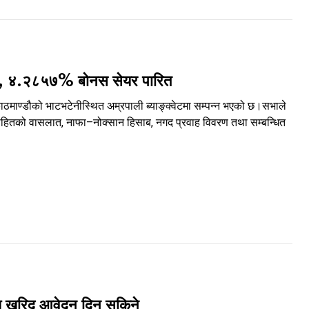
पन्न, ४.२८५७% बोनस सेयर पारित
ाठमाण्डौको भाटभटेनीस्थित अम्रपाली ब्याङ्क्वेटमा सम्पन्न भएको छ।सभाले
नसहितको वासलात, नाफा–नोक्सान हिसाब, नगद प्रवाह विवरण तथा सम्बन्धित
खि खरिद आवेदन दिन सकिने