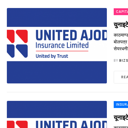
CAPIT
युनाइ
काठमाण्ड
बोलपत्र 
सेयरधनील
BY
BIZ
RE
INSUR
यूनाइट
काठमाण्ड