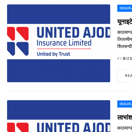
INSUR
यूनाइ
काठमाण्
लिलामीमा
शिलबन्दी
BY
BIZ
RE
INSUR
लाभां
काठमाण्