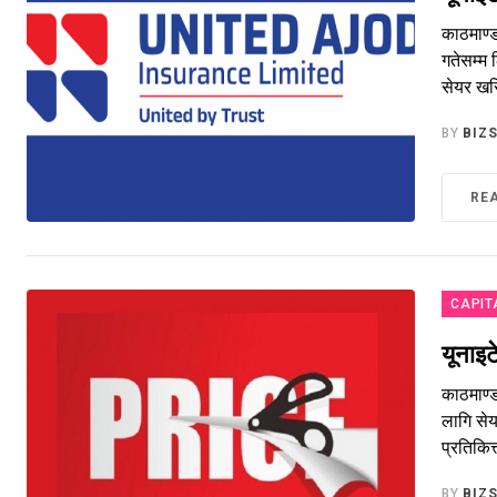
काठमाण्
गतेसम्म
सेयर खरि
BY
BIZ
RE
CAPIT
यूनाइट
काठमाण्
लागि से
प्रतिकित
BY
BIZ