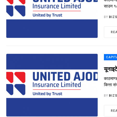
साउन १८ 
BY
BIZ
RE
CAPIT
यूनाइट
काठमाण्
कित्ता स
BY
BIZ
RE