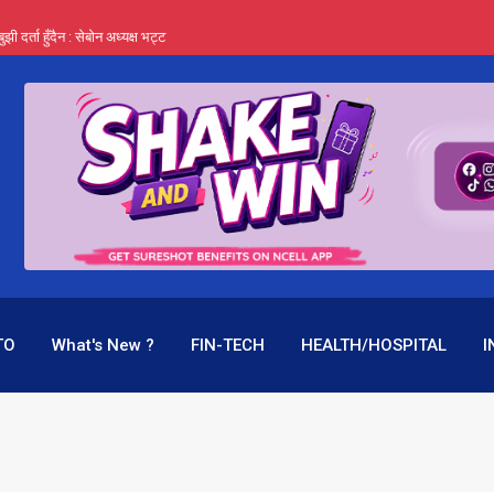
र्ता हुँदैन : सेबोन अध्यक्ष भट्ट
‍यो हिमालयन रिइन्स्योरेन्सले
 महाप्रसाद ‘योग्य’ !
्ता भन्छन्- समूह फेरेर सञ्चालक पदमा बस्न मिल्दैन
ागिर परिवर्तनको प्रयास पनि असफल
TO
What's New ?
FIN-TECH
HEALTH/HOSPITAL
I