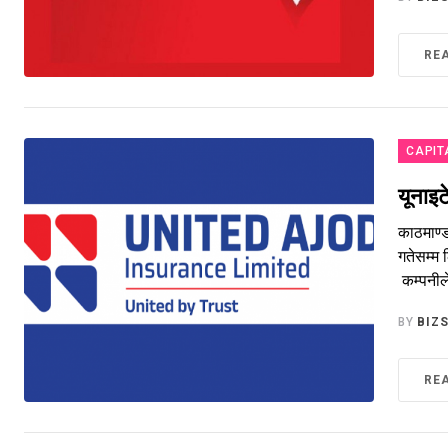
RE
CAPIT
यूनाइट
काठमाण्ड
गतेसम्म 
कम्पनील
BY
BIZ
RE