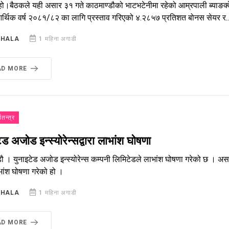
ो।बैठकले यही असार ३१ गते काठमाण्डौको भाटभटेनीमा रहेको आम्रपाली ब्याङक्वे
र्थिक वर्ष २०८१/८२ का लागि प्रस्ताव गरिएको ४.२८५७ प्रतिशत बोनस सेयर र..
SHALA
1 महिना अगाडी
AD MORE
थतन्त्र
ेड अजोड इन्स्योरेन्सद्वारा लाभांश घोषणा
डौ । युनाइटेड अजोड इन्स्योरेन्स कम्पनी लिमिटेडले लाभांश घोषणा गरेको छ 
भांश घोषणा गरेको हो ।
SHALA
1 महिना अगाडी
AD MORE