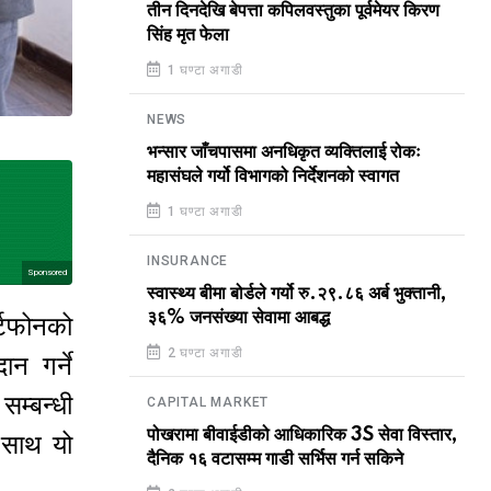
तीन दिनदेखि बेपत्ता कपिलवस्तुका पूर्वमेयर किरण
सिंह मृत फेला
1 घण्टा अगाडी
NEWS
भन्सार जाँचपासमा अनधिकृत व्यक्तिलाई रोकः
महासंघले गर्यो विभागको निर्देशनको स्वागत
1 घण्टा अगाडी
INSURANCE
Sponsored
स्वास्थ्य बीमा बोर्डले गर्यो रु.२९.८६ अर्ब भुक्तानी,
३६% जनसंख्या सेवामा आबद्ध
्टफोनको
2 घण्टा अगाडी
न गर्ने
म्बन्धी
CAPITAL MARKET
पोखरामा बीवाईडीको आधिकारिक 3S सेवा विस्तार,
 साथ यो
दैनिक १६ वटासम्म गाडी सर्भिस गर्न सकिने