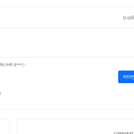
0 प्रत
नेछ (जस्तै: B***)।
पठाउन
।
CORPORA