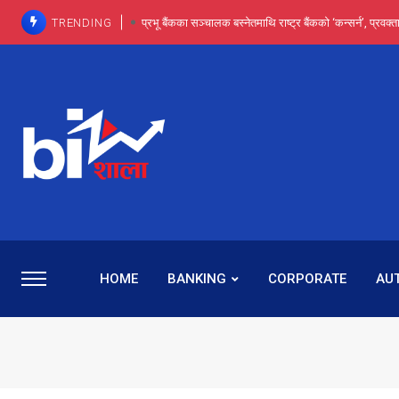
TRENDING
प्रभू बैंकका सञ्चालक बस्नेतमाथि राष्ट्र बैंकको ‘कन्सर्न’, प्रवक
इन्ट्रा-डे र सर्ट सेलिङले बजार सुधार्छन् मात्रै होइन, ढ
प्रभू बैंकमा सेञ्चुरीबाट आएका कर्मचारीमाथि हदैसम्मको विभेदः 
कमाइमा गरिमाको दमदार छलाङ, सेयरधनीलाई २०
प्रभु बैंकमा रमिता : सर्वसाधारणबाट छिरेका बस्नेत संस्था
HOME
BANKING
CORPORATE
AU