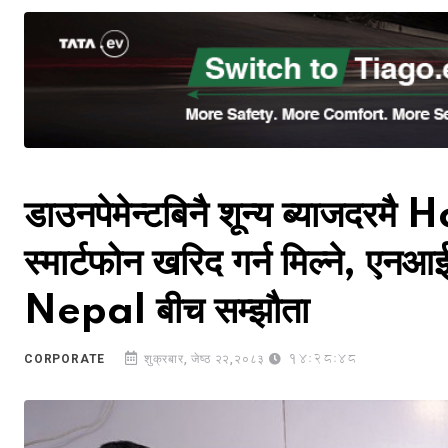
डाउनपेमेन्टबिनै शून्य ब्याजदरमै
स्मार्टफोन खरिद गर्न मिल्ने, ए
Nepal बीच सम्झौता
14:28:48
CORPORATE
शुक्रबार, जेष्ठ २२,२०८३