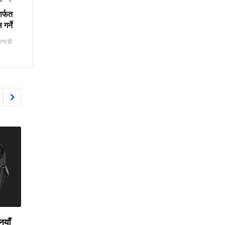
ार्फत
गर्ने
अगाडी
CORPORATE
CORPORATE
नयाँ
सरकारको ‘करदाता प्रोत्साहन
ज्योति विकास बैंकले