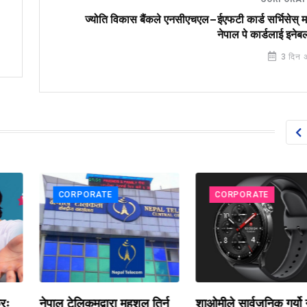
ज्योति विकास बैंकले एनसीएचएल–ईएफटी कार्ड सर्भिसेस् म
नेपाल पे कार्डलाई इनेबल 
3 दिन 
CORPORATE
CORPORATE
रः
नेपाल टेलिकमद्वारा महशुल तिर्न
शाओमीले सार्वजनिक गर्यो 