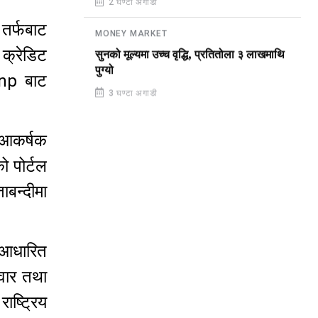
2 घण्टा अगाडी
 तर्फबाट
MONEY MARKET
 क्रेडिट
सुनको मूल्यमा उच्च वृद्धि, प्रतितोला ३ लाखमाथि
पुग्यो
.np बाट
3 घण्टा अगाडी
रीआकर्षक
ो पोर्टल
बन्दीमा
ा आधारित
िवार तथा
ष्ट्रिय