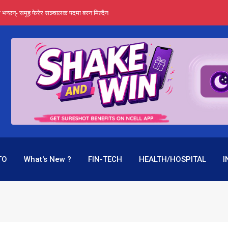
्ता भन्छन्- समूह फेरेर सञ्चालक पदमा बस्न मिल्दैन
ङ्ग पुगेन भने ध्वस्त पनि बनाउन सक्छन् !
एउटै पदमा दुई थरि तलब, वर्षमै ९२ हजार घाटा !
 प्रतिशत लाभांश दिने क्षमता
पक बनेर निरन्तर, राष्ट्र बैंक किन मौन ?
TO
What's New ?
FIN-TECH
HEALTH/HOSPITAL
I