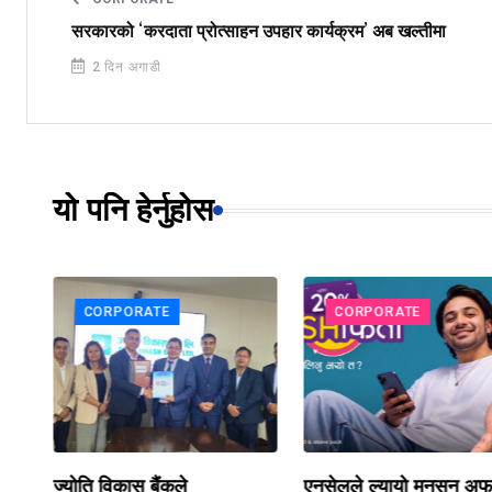
सरकारको ‘करदाता प्रोत्साहन उपहार कार्यक्रम’ अब खल्तीमा
2 दिन अगाडी
यो पनि हेर्नुहोस
CORPORATE
CORPORATE
न
ज्योति विकास बैंकले
एनसेलले ल्यायो मनसुन अफ