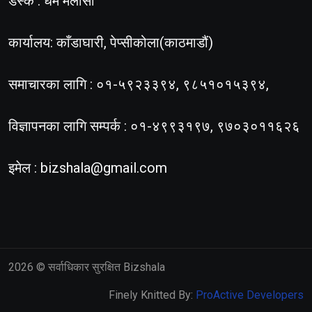
डेस्क : धर्म मलासी
कार्यालय: काँडाघारी, पेप्सीकोला(काठमाडौं)
समाचारका लागि : ०१-५९२३३९४, ९८५१०१५३९४,
विज्ञापनका लागि सम्पर्क : ०१-४९९३१९७, ९७०३०११६२६
इमेल :
bizshala@gmail.com
2026
© सर्वाधिकार सुरक्षित Bizshala
Finely Knitted By:
ProActive Developers