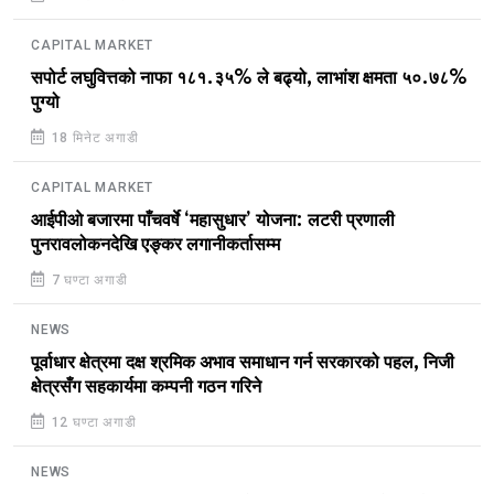
CAPITAL MARKET
सपोर्ट लघुवित्तको नाफा १८१.३५% ले बढ्यो, लाभांश क्षमता ५०.७८%
पुग्यो
18 मिनेट अगाडी
CAPITAL MARKET
आईपीओ बजारमा पाँचवर्षे ‘महासुधार’ योजना: लटरी प्रणाली
पुनरावलोकनदेखि एङ्कर लगानीकर्तासम्म
7 घण्टा अगाडी
NEWS
पूर्वाधार क्षेत्रमा दक्ष श्रमिक अभाव समाधान गर्न सरकारको पहल, निजी
क्षेत्रसँग सहकार्यमा कम्पनी गठन गरिने
12 घण्टा अगाडी
NEWS