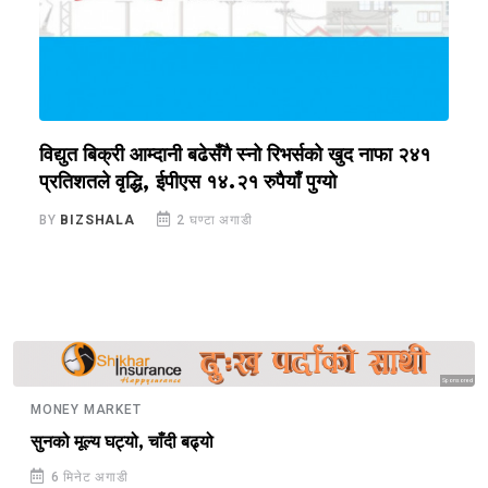
विद्युत बिक्री आम्दानी बढेसँगै स्नो रिभर्सको खुद नाफा २४१
घ
प्रतिशतले वृद्धि, ईपीएस १४.२१ रुपैयाँ पुग्यो
न
BY
BIZSHALA
2 घण्टा अगाडी
B
Sponsored
MONEY MARKET
सुनको मूल्य घट्यो, चाँदी बढ्यो
6 मिनेट अगाडी