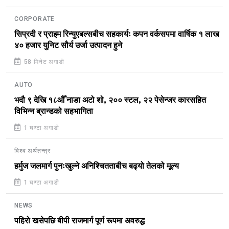
CORPORATE
सिप्रदी र प्राइम रिन्युएबल्सबीच सहकार्यः कपन वर्कसपमा वार्षिक १ लाख
४० हजार युनिट सौर्य उर्जा उत्पादन हुने
58 मिनेट अगाडी
AUTO
भदौ ९ देखि १८औँ नाडा अटो शो, २०० स्टल, २२ पेसेन्जर कारसहित
विभिन्न ब्रान्डको सहभागिता
1 घण्टा अगाडी
विश्व अर्थतन्त्र
हर्मुज जलमार्ग पुनःखुल्ने अनिश्चितताबीच बढ्यो तेलको मूल्य
1 घण्टा अगाडी
NEWS
पहिरो खसेपछि बीपी राजमार्ग पूर्ण रूपमा अवरुद्ध