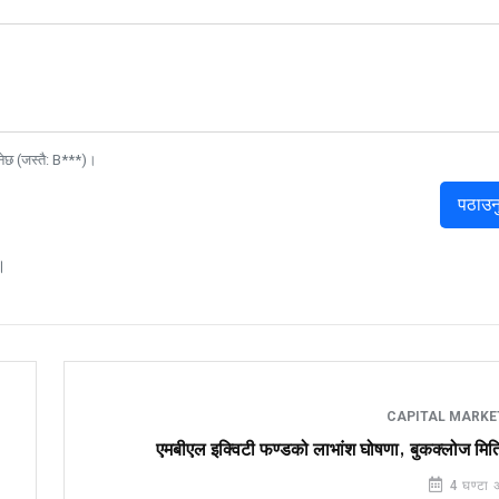
नेछ (जस्तै: B***)।
पठाउन
।
CAPITAL MARK
एमबीएल इक्विटी फण्डको लाभांश घोषणा, बुकक्लोज मित
4 घण्टा 