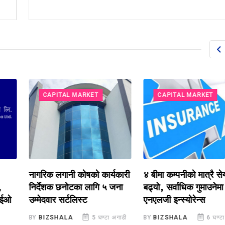
CAPITAL MARKET
CAPITAL MARKET
नागरिक लगानी कोषको कार्यकारी
४ बीमा कम्पनीको मात्रै स
,
निर्देशक छनोटका लागि ५ जना
बढ्यो, सर्वाधिक गुमाउनेमा
सीईओ
उम्मेदवार सर्टलिस्ट
एनएलजी इन्स्योरेन्स
BY
BIZSHALA
5 घण्टा अगाडी
BY
BIZSHALA
6 घण्टा