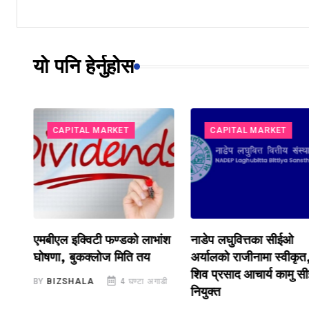
यो पनि हेर्नुहोस
CAPITAL MARKET
CAPITAL MARKET
टप
एमबीएल इक्विटी फण्डको लाभांश
नाडेप लघुवित्तका सीईओ
राबर
घोषणा, बुकक्लोज मिति तय
अर्यालको राजीनामा स्वीकृत
शिव प्रसाद आचार्य कामु 
ाडी
BY
BIZSHALA
4 घण्टा अगाडी
नियुक्त