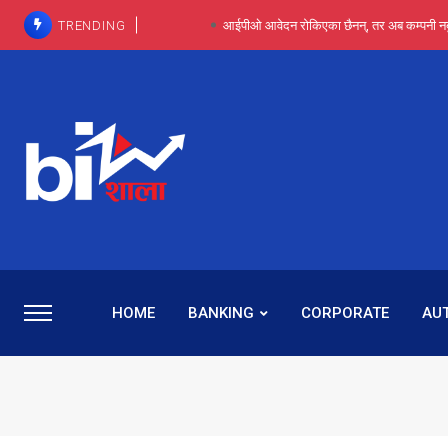
TRENDING
आईपीओ आवेदन रोकिएका छैनन्, तर अब कम्पनी नबुझी द
प्राविधिक रूपमा रिट जित्यो, कानूनी लडाइँ हार्
पाँच वर्षसम्म अदालत मौन, पद सकिएपछि
प्रभू बैंकका सञ्चालक बस्नेतमाथि राष्ट्र बैंकको ‘कन्सर्न’, प्रवक
५-६ वर्षदेखि बढुवा नहुँदा निराश थिइन् रश्मी, ज
HOME
BANKING
CORPORATE
AU