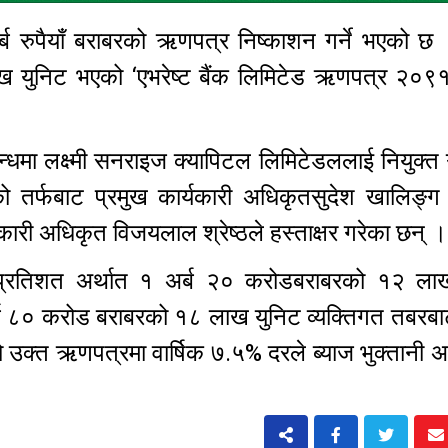
र्ब रुपैयाँ बराबरको ऋणपत्र निष्काशन गर्ने भएको छ 
लाख युनिट भएको ‘एभरेष्ट बैंक लिमिटेड ऋणपत्र २०९
न्धमा लक्ष्मी सनराइज क्यापिटल लिमिटेडललाई नियुक्त
ो तर्फबाट प्रमुख कार्यकारी अधिकृतसुदेश खालिङ्ग र
कारी अधिकृत विजयलाल श्रेष्ठले हस्ताक्षर गरेका छन्
 प्रतिशत अर्थात १ अर्ब २० करोडबराबरको १२ ला
्ब ८० करोड बराबरको १८ लाख युनिट व्यक्तिगत तबरबाट
उक्त ऋणपत्रमा वार्षिक ७.५% दरले ब्याज भुक्तानी अर्