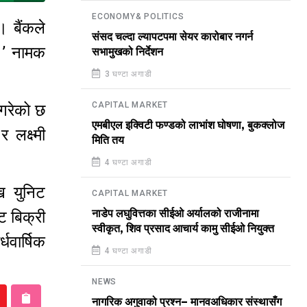
ECONOMY& POLITICS
। बैंकले
संसद चल्दा ल्यापटपमा सेयर कारोबार नगर्न
१’ नामक
सभामुखको निर्देशन
3 घण्टा अगाडी
CAPITAL MARKET
 गरेको छ
एमबीएल इक्विटी फण्डको लाभांश घोषणा, बुकक्लोज
 लक्ष्मी
मिति तय
 ।
4 घण्टा अगाडी
ख युनिट
CAPITAL MARKET
 बिक्री
नाडेप लघुवित्तका सीईओ अर्यालको राजीनामा
स्वीकृत, शिव प्रसाद आचार्य कामु सीईओ नियुक्त
धवार्षिक
4 घण्टा अगाडी
NEWS
नागरिक अगुवाको प्रश्न– मानवअधिकार संस्थासँग