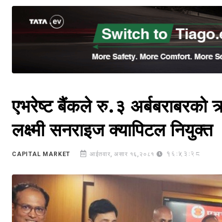
एभरेष्ट बैंकले रु.३ अर्बबराबरको 
लक्ष्मी सनराइज क्यापिटल नियुक्त
16:53:28
CAPITAL MARKET
आईतवार, असार १६,२०८१