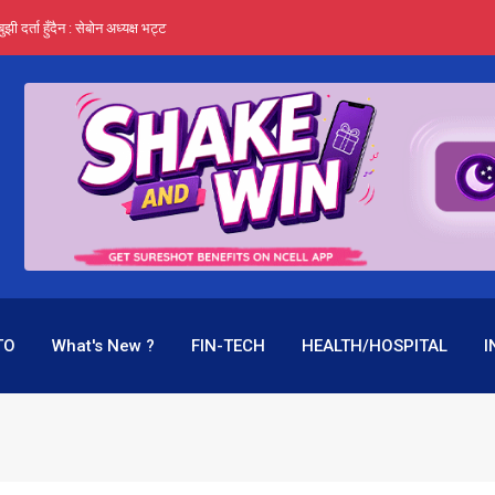
र्ता हुँदैन : सेबोन अध्यक्ष भट्ट
‍यो हिमालयन रिइन्स्योरेन्सले
 महाप्रसाद ‘योग्य’ !
्ता भन्छन्- समूह फेरेर सञ्चालक पदमा बस्न मिल्दैन
ागिर परिवर्तनको प्रयास पनि असफल
TO
What's New ?
FIN-TECH
HEALTH/HOSPITAL
I