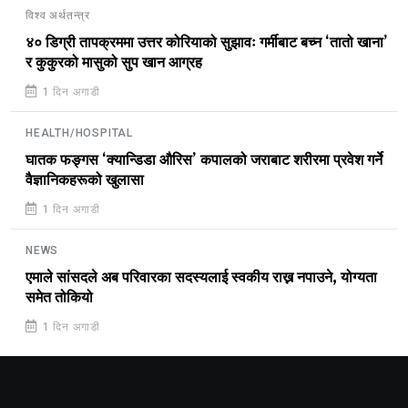
विश्व अर्थतन्त्र
४० डिग्री तापक्रममा उत्तर कोरियाको सुझावः गर्मीबाट बच्न ‘तातो खाना’
र कुकुरको मासुको सुप खान आग्रह
1 दिन अगाडी
HEALTH/HOSPITAL
घातक फङ्गस ‘क्यान्डिडा औरिस’ कपालको जराबाट शरीरमा प्रवेश गर्ने
वैज्ञानिकहरूको खुलासा
1 दिन अगाडी
NEWS
एमाले सांसदले अब परिवारका सदस्यलाई स्वकीय राख्न नपाउने, योग्यता
समेत तोकियो
1 दिन अगाडी