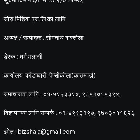
सूचना विभाग दर्ता नं. ८८६/०७५-७६
सोस मिडिया प्रा.लि.का लागि
अध्यक्ष / सम्पादक : सोमनाथ बास्तोला
डेस्क : धर्म मलासी
कार्यालय: काँडाघारी, पेप्सीकोला(काठमाडौं)
समाचारका लागि : ०१-५९२३३९४, ९८५१०१५३९४,
विज्ञापनका लागि सम्पर्क : ०१-४९९३१९७, ९७०३०११६२६
इमेल :
bizshala@gmail.com