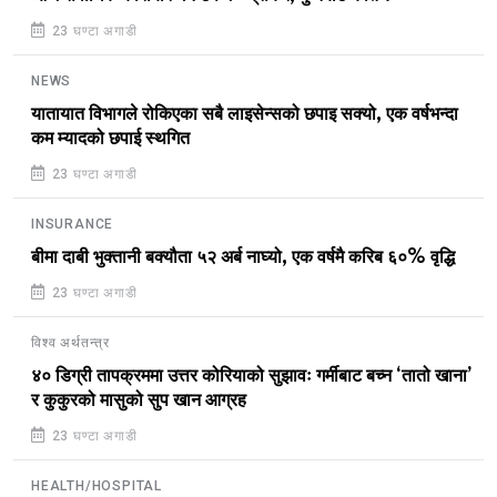
23 घण्टा अगाडी
NEWS
यातायात विभागले रोकिएका सबै लाइसेन्सको छपाइ सक्यो, एक वर्षभन्दा
कम म्यादको छपाई स्थगित
23 घण्टा अगाडी
INSURANCE
बीमा दाबी भुक्तानी बक्यौता ५२ अर्ब नाघ्यो, एक वर्षमै करिब ६०% वृद्धि
23 घण्टा अगाडी
विश्व अर्थतन्त्र
४० डिग्री तापक्रममा उत्तर कोरियाको सुझावः गर्मीबाट बच्न ‘तातो खाना’
र कुकुरको मासुको सुप खान आग्रह
23 घण्टा अगाडी
HEALTH/HOSPITAL