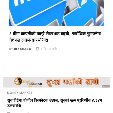
?
८ बीमा कम्पनीको मात्रै सेयरभाउ बढ्यो, सर्वाधिक गुमाउनेमा
र
नेशनल लाइफ इन्स्योरेन्स
स
BY
BIZSHALA
1 दिन अगाडी
B
Sponsored
MONEY MARKET
सुनचाँदीमा एकैदिन विस्फोटक उछाल, सुनको मूल्य प्रतिऔंस ४,३४२
डलरमाथि