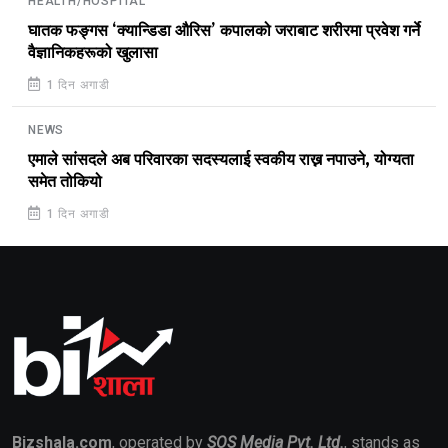
HEALTH/HOSPITAL
घातक फङ्गस ‘क्यान्डिडा औरिस’ कपालको जराबाट शरीरमा प्रवेश गर्ने
वैज्ञानिकहरूको खुलासा
1 दिन अगाडी
NEWS
एमाले सांसदले अब परिवारका सदस्यलाई स्वकीय राख्न नपाउने, योग्यता
समेत तोकियो
1 दिन अगाडी
Bizshala.com
, operated by
SOS Media Pvt. Ltd.
, stands as