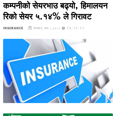
कम्पनीको सेयरभाउ बढ्यो, हिमालयन
रिको सेयर ५.१४% ले गिरावट
15:36:42
INSURANCE
सोमबार, माघ ८,२०८०