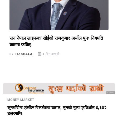
सन नेपाल लाइफका सीईओ राजकुमार अर्याल पुनः नियमति
ब
काममा फर्किए
र
BY
BIZSHALA
1 दिन अगाडी
B
Sponsored
MONEY MARKET
सुनचाँदीमा एकैदिन विस्फोटक उछाल, सुनको मूल्य प्रतिऔंस ४,३४२
डलरमाथि