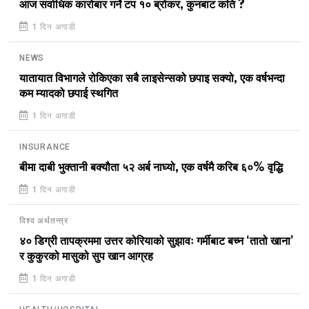
आज सर्वाधिक कारोबार गर्ने टप १० ब्रोकर, कुनबाट कति ?
1 दिन अगाडी
NEWS
यातायात विभागले रोकिएका सबै लाइसेन्सको छपाइ सक्यो, एक वर्षभन्दा
कम म्यादको छपाई स्थगित
1 दिन अगाडी
INSURANCE
बीमा दाबी भुक्तानी बक्यौता ५२ अर्ब नाघ्यो, एक वर्षमै करिब ६०% वृद्धि
1 दिन अगाडी
विश्व अर्थतन्त्र
४० डिग्री तापक्रममा उत्तर कोरियाको सुझावः गर्मीबाट बच्न ‘तातो खाना’
र कुकुरको मासुको सुप खान आग्रह
1 दिन अगाडी