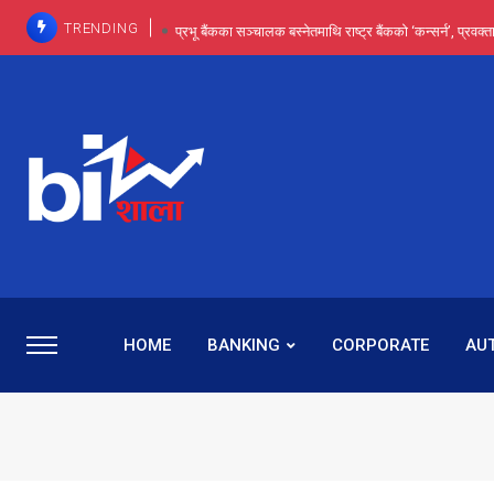
TRENDING
प्रभू बैंकका सञ्चालक बस्नेतमाथि राष्ट्र बैंकको ‘कन्सर्न’, प्रवक
इन्ट्रा-डे र सर्ट सेलिङले बजार सुधार्छन् मात्रै होइन, ढ
प्रभू बैंकमा सेञ्चुरीबाट आएका कर्मचारीमाथि हदैसम्मको विभेदः 
कमाइमा गरिमाको दमदार छलाङ, सेयरधनीलाई २०
प्रभु बैंकमा रमिता : सर्वसाधारणबाट छिरेका बस्नेत संस्था
HOME
BANKING
CORPORATE
AU