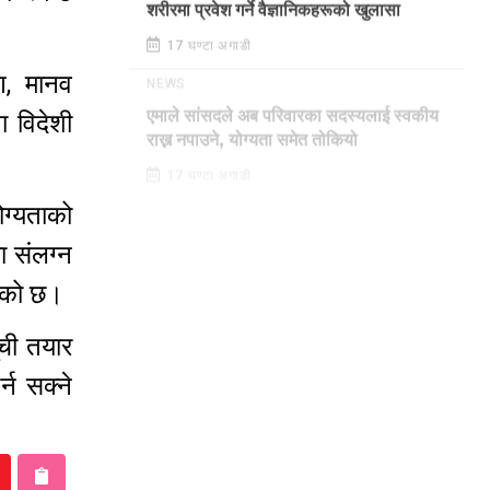
शरीरमा प्रवेश गर्ने वैज्ञानिकहरूको खुलासा
17 घण्टा अगाडी
रण, मानव
NEWS
 विदेशी
एमाले सांसदले अब परिवारका सदस्यलाई स्वकीय
राख्न नपाउने, योग्यता समेत तोकियो
17 घण्टा अगाडी
ग्यताको
ा संलग्न
िएको छ।
ूची तयार
न सक्ने