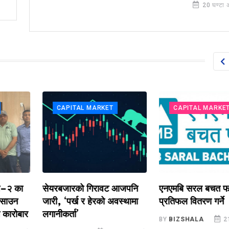
20 घण्टा 
CAPITAL MARKET
CAPITAL MARKET
 का
सेयरबजारको गिरावट आजपनि
एनएमबि सरल बचत फण्ड-
उन
जारी, ‘पर्ख र हेरको अवस्थामा
प्रतिफल वितरण गर्ने
रोबार
लगानीकर्ता’
BY
BIZSHALA
21 घण्