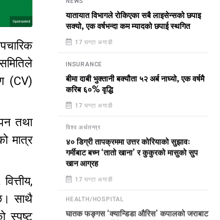
NEWS
यातायात विभागले रोकिएका सबै लाइसेन्सको छपाइ
Sponsored
सक्यो, एक वर्षभन्दा कम म्यादको छपाई स्थगित
 औपचारिक
17 घण्टा अगाडी
 समितिले
INSURANCE
रण (CV)
बीमा दाबी भुक्तानी बक्यौता ५२ अर्ब नाघ्यो, एक वर्षमै
करिब ६०% वृद्धि
17 घण्टा अगाडी
थापन तथा
विश्व अर्थतन्त्र
ो मात्र
४० डिग्री तापक्रममा उत्तर कोरियाको सुझावः
गर्मीबाट बच्न ‘तातो खाना’ र कुकुरको मासुको सुप
खान आग्रह
वित्तीय,
17 घण्टा अगाडी
ेछ। साथै
HEALTH/HOSPITAL
 स्पष्ट
घातक फङ्गस ‘क्यान्डिडा औरिस’ कपालको जराबाट