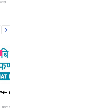
अगाडी
CAPITAL MARKET
CAPITAL MARKET
 इ ले इकाईधनीलाई आकर्षक
आज सर्वाधिक कारोबार गर्ने टप
८ बीमा कम्पनीको मात्रै 
१० ब्रोकर, कुनबाट कति ?
बढ्यो, सर्वाधिक गुमाउनेम
नेशनल लाइफ इन्स्योरेन्
टा अगाडी
BY
BIZSHALA
17 घण्टा अगाडी