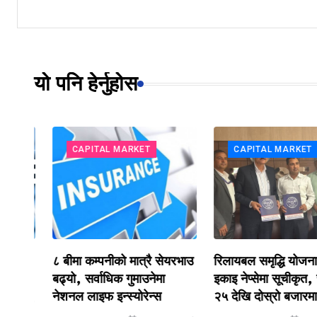
यो पनि हेर्नुहोस
CAPITAL MARKET
CAPITAL MARKET
टप
८ बीमा कम्पनीको मात्रै सेयरभाउ
रिलायबल समृद्धि योजना–२
बढ्यो, सर्वाधिक गुमाउनेमा
इकाइ नेप्सेमा सूचीकृत, सा
नेशनल लाइफ इन्स्योरेन्स
२५ देखि दोस्रो बजारमा का
गाडी