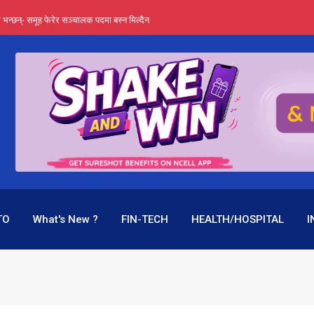
्ता भन्छन्- समूह फेरेर सञ्चालक पदमा बस्न मिल्दैन
ङ्ग पुगेन भने ध्वस्त पनि बनाउन सक्छन् !
एउटै पदमा दुई थरि तलब, वर्षमै ९२ हजार घाटा !
 प्रतिशत लाभांश दिने क्षमता
पक बनेर निरन्तर, राष्ट्र बैंक किन मौन ?
TO
What's New ?
FIN-TECH
HEALTH/HOSPITAL
I