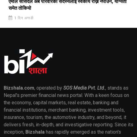
एमाले सांसदले अब परिवारका सदस्यलाई स्वकीय राख्न नपाउने, योग्यता
समेत तोकियो
1 दिन अगाडी
Bizshala.com
, operated by
SOS Media Pvt. Ltd.
, stands as
Nepal's premier financial news portal. With a keen focus on
the economy, capital markets, real estate, banking and
financial institutions, merchant banking, investment tools,
insurance, tourism, the automotive industry, and beyond, it
delivers fresh, in-depth, and investigative reporting. Since its
inception,
Bizshala
has rapidly emerged as the nation's