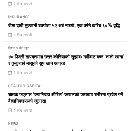
1 दिन अगाडी
INSURANCE
बीमा दाबी भुक्तानी बक्यौता ५२ अर्ब नाघ्यो, एक वर्षमै करिब ६०% वृद्धि
1 दिन अगाडी
विश्व अर्थतन्त्र
४० डिग्री तापक्रममा उत्तर कोरियाको सुझावः गर्मीबाट बच्न ‘तातो खाना’
र कुकुरको मासुको सुप खान आग्रह
1 दिन अगाडी
HEALTH/HOSPITAL
घातक फङ्गस ‘क्यान्डिडा औरिस’ कपालको जराबाट शरीरमा प्रवेश गर्ने
वैज्ञानिकहरूको खुलासा
1 दिन अगाडी
NEWS