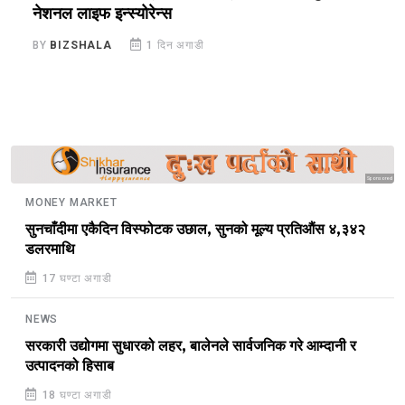
नेशनल लाइफ इन्स्योरेन्स
स
BY
BIZSHALA
1 दिन अगाडी
B
Sponsored
MONEY MARKET
सुनचाँदीमा एकैदिन विस्फोटक उछाल, सुनको मूल्य प्रतिऔंस ४,३४२
डलरमाथि
17 घण्टा अगाडी
NEWS
सरकारी उद्योगमा सुधारको लहर, बालेनले सार्वजनिक गरे आम्दानी र
उत्पादनको हिसाब
18 घण्टा अगाडी