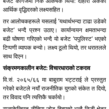
बजेट कागजमा निकै आकर्षक थियो: दोहोरो अंकको
आर्थिक वृद्धिदरको लक्ष्यसहित।
तर आलोचकहरूले यसलाई ‘यथार्थभन्दा टाढा उडेको
बजेट’ भन्दै प्रश्न उठाए। कार्यान्वयन क्षमताभन्दा
बढी घोषणा गरिएको भन्दै यो बजेट ‘पपुलिस्ट’ भएको
टिप्पणी व्यापक बन्यो। लक्ष्य ठूलो थियो, तर धरातलले
साथ दिएन।
संक्रमणकालीन बजेट: विचारधाराको टकराव
वि.सं. २०६५/६६ मा बाबुराम भट्टराई ले प्रस्तुत
गरेको बजेटले नयाँ राजनीतिक युगको संकेत त दियो,
तर विवाद पनि त्यत्तिकै चर्कायो।
राज्यकेन्द्रित नीतिमा जोड दिइएको भन्दै निजी क्षेत्र