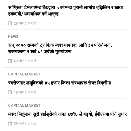
सांग्रिला डेभलपमेन्ट बैंकद्वारा ५ वर्षभन्दा पुरानो लाभांश बुझिलिन र खाता
हकदाबी/अद्यावधिक गर्न आग्रह
28 मिनेट अगाडी
NEWS
सन् २०५० सम्मको ट्राफिक व्यवस्थापनका लागि ३५ परियोजना,
उपत्यकामा १ खर्ब ८८ अर्बको गुरुयोजना
40 मिनेट अगाडी
CAPITAL MARKET
स्वरोजगार लघुवित्तको ४५ हजार कित्ता संस्थापक सेयर बिक्रीमा
48 मिनेट अगाडी
CAPITAL MARKET
मकर जितुमाया सुरी हाईड्रोको नाफा ६७% ले बढ्यो, ईपीएसमा पनि सुधार
59 मिनेट अगाडी