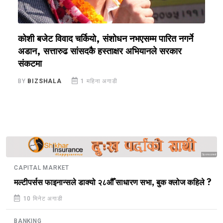
कोशी बजेट विवाद चर्कियो, संशोधन नभएसम्म पारित नगर्ने
क
अडान, सत्तारुढ सांसदकै हस्ताक्षर अभियानले सरकार
रो
संकटमा
B
BY
BIZSHALA
1 महिना अगाडी
Sponsored
CAPITAL MARKET
मल्टीपर्सस फाइनान्सले डाक्यो २८औँ साधारण सभा, बुक क्लोज कहिले ?
10 मिनेट अगाडी
BANKING