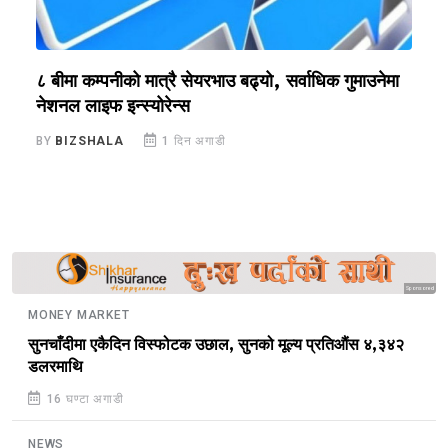
?
८ बीमा कम्पनीको मात्रै सेयरभाउ बढ्यो, सर्वाधिक गुमाउनेमा
र
नेशनल लाइफ इन्स्योरेन्स
स
BY
BIZSHALA
1 दिन अगाडी
B
Sponsored
MONEY MARKET
सुनचाँदीमा एकैदिन विस्फोटक उछाल, सुनको मूल्य प्रतिऔंस ४,३४२
डलरमाथि
16 घण्टा अगाडी
NEWS