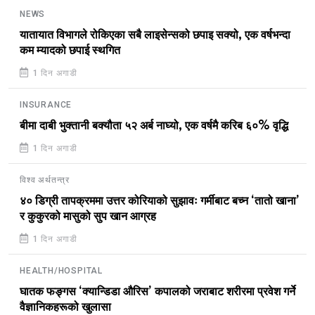
NEWS
यातायात विभागले रोकिएका सबै लाइसेन्सको छपाइ सक्यो, एक वर्षभन्दा
कम म्यादको छपाई स्थगित
1 दिन अगाडी
INSURANCE
बीमा दाबी भुक्तानी बक्यौता ५२ अर्ब नाघ्यो, एक वर्षमै करिब ६०% वृद्धि
1 दिन अगाडी
विश्व अर्थतन्त्र
४० डिग्री तापक्रममा उत्तर कोरियाको सुझावः गर्मीबाट बच्न ‘तातो खाना’
र कुकुरको मासुको सुप खान आग्रह
1 दिन अगाडी
HEALTH/HOSPITAL
घातक फङ्गस ‘क्यान्डिडा औरिस’ कपालको जराबाट शरीरमा प्रवेश गर्ने
वैज्ञानिकहरूको खुलासा