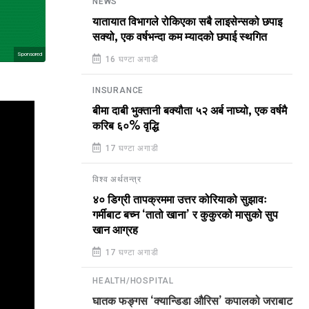
NEWS
यातायात विभागले रोकिएका सबै लाइसेन्सको छपाइ
सक्यो, एक वर्षभन्दा कम म्यादको छपाई स्थगित
Sponsored
16 घण्टा अगाडी
INSURANCE
बीमा दाबी भुक्तानी बक्यौता ५२ अर्ब नाघ्यो, एक वर्षमै
करिब ६०% वृद्धि
17 घण्टा अगाडी
विश्व अर्थतन्त्र
४० डिग्री तापक्रममा उत्तर कोरियाको सुझावः
गर्मीबाट बच्न ‘तातो खाना’ र कुकुरको मासुको सुप
खान आग्रह
17 घण्टा अगाडी
HEALTH/HOSPITAL
घातक फङ्गस ‘क्यान्डिडा औरिस’ कपालको जराबाट