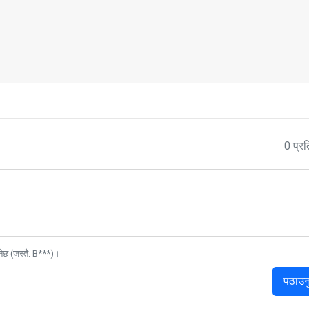
0 प्रत
नेछ (जस्तै: B***)।
पठाउन