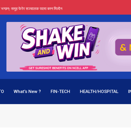
्ता भन्छन्- समूह फेरेर सञ्चालक पदमा बस्न मिल्दैन
ङ्ग पुगेन भने ध्वस्त पनि बनाउन सक्छन् !
एउटै पदमा दुई थरि तलब, वर्षमै ९२ हजार घाटा !
 प्रतिशत लाभांश दिने क्षमता
पक बनेर निरन्तर, राष्ट्र बैंक किन मौन ?
TO
What's New ?
FIN-TECH
HEALTH/HOSPITAL
I