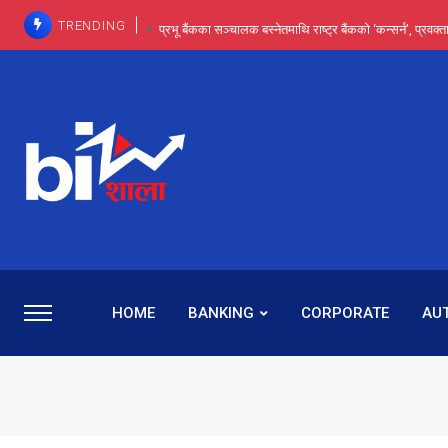
TRENDING
प्रभू बैंकका सञ्चालक बस्नेतमाथि राष्ट्र बैंकको ‘कन्सर्न’, प्रवक
इन्ट्रा-डे र सर्ट सेलिङले बजार सुधार्छन् मात्रै होइन, ढ
प्रभू बैंकमा सेञ्चुरीबाट आएका कर्मचारीमाथि हदैसम्मको विभेदः 
कमाइमा गरिमाको दमदार छलाङ, सेयरधनीलाई २०
प्रभु बैंकमा रमिता : सर्वसाधारणबाट छिरेका बस्नेत संस्था
HOME
BANKING
CORPORATE
AU