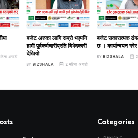
बजेट अरुका लागि राम्रो भएपनि
बजेट सकारात्मक ढंगले 
हामी पूर्वकर्मचारीप्रति बिभेदकारी
छ । कार्यान्वयन गरेर जानु
देखियो
अगाडी
BY
BIZSHALA
2 महिन
BY
BIZSHALA
2 महिना अगाडी
osts
Categories