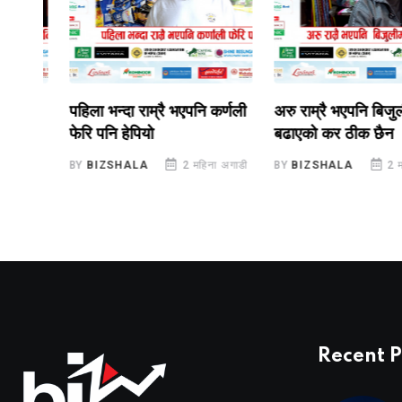
पहिला भन्दा राम्रै भएपनि कर्णली
अरु राम्रै भएपनि बिजुलीमा
फेरि पनि हेपियो
बढाएको कर ठीक छैन
गाडी
BY
BIZSHALA
2 महिना अगाडी
BY
BIZSHALA
2 महिना 
Recent P