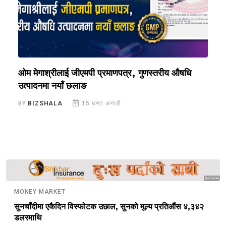
ओम मेगाश्रीलाई जीएमपी प्रमाणपत्र, गुणस्तरीय औषधि
य
उत्पादनमा नयाँ छलाङ
ए
BY
BIZSHALA
15 घण्टा अगाडी
B
Sponsored
MONEY MARKET
सुनचाँदीमा एकैदिन विस्फोटक उछाल, सुनको मूल्य प्रतिऔंस ४,३४२
डलरमाथि