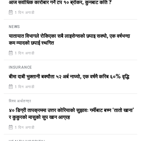
आज सर्वाधिक कारोबार गर्ने टप १० ब्रोकर, कुनबाट कति ?
1 दिन अगाडी
NEWS
यातायात विभागले रोकिएका सबै लाइसेन्सको छपाइ सक्यो, एक वर्षभन्दा
कम म्यादको छपाई स्थगित
1 दिन अगाडी
INSURANCE
बीमा दाबी भुक्तानी बक्यौता ५२ अर्ब नाघ्यो, एक वर्षमै करिब ६०% वृद्धि
1 दिन अगाडी
विश्व अर्थतन्त्र
४० डिग्री तापक्रममा उत्तर कोरियाको सुझावः गर्मीबाट बच्न ‘तातो खाना’
र कुकुरको मासुको सुप खान आग्रह
1 दिन अगाडी