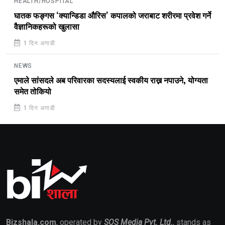
HEALTH/HOSPITAL
घातक फङ्गस ‘क्यान्डिडा औरिस’ कपालको जराबाट शरीरमा प्रवेश गर्ने
वैज्ञानिकहरूको खुलासा
1 दिन अगाडी
NEWS
एमाले सांसदले अब परिवारका सदस्यलाई स्वकीय राख्न नपाउने, योग्यता
समेत तोकियो
1 दिन अगाडी
Bizshala.com
, operated by
SOS Media Pvt. Ltd.
, stands as