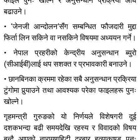
फाइल पुनः खोल्ने र अनुसन्धान प्रक्रिया अघि
बढाउने।
• ‘जेनजी आन्दोलन’सँग सम्बन्धित फौजदारी मुद्दा
फिर्ता लिन सकिने वा नसकिने विषयमा अध्ययन गर्ने।
• नेपाल प्रहरीको केन्द्रीय अनुसन्धान ब्युरो
(सीआईबी)लाई थप सशक्त र प्रभावकारी बनाउने।
• छानबिनका क्रममा रहेका सबै अनुसन्धान प्रक्रिया
टुंगोमा पुर्‍याउने तथा आवश्यक परेका फाइलहरू पुनः
खोल्ने।
गृहमन्त्री गुरुङको यो निर्णयले विशेषगरी दुई
दशकभन्दा बढी समयदेखि रहस्य र विवादको विषय
बन्दै आएको नारायणहिटी दरबार हत्याकाण्ड पुनः