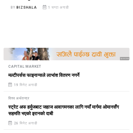
आ
BY
BIZSHALA
1 घण्टा अगाडी
B
Sponsored
CAPITAL MARKET
मल्टीपर्सस फाइनान्सले लाभांश वितरण नगर्ने
19 मिनेट अगाडी
विश्व अर्थतन्त्र
स्ट्रेट अफ हर्मुजबाट जहाज आवागमनका लागि नयाँ मार्गमा ओमानसँग
सहमति भएको इरानको दाबी
26 मिनेट अगाडी