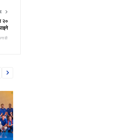
TE
दा २०
पाइने
अगाडी
CORPORATE
CORPORATE