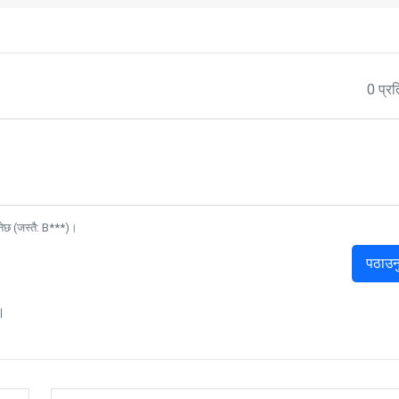
0 प्रत
नेछ (जस्तै: B***)।
पठाउन
।