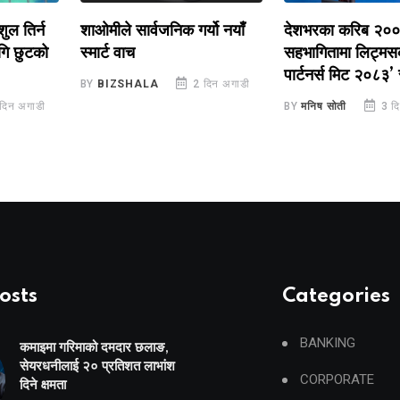
र्न
शाओमीले सार्वजनिक गर्यो नयाँ
देशभरका करिब २०० डि
ुटको
स्मार्ट वाच
सहभागितामा लिट्मसको ‘प
पार्टनर्स मिट २०८३’ सम्पन
BY
BIZSHALA
2 दिन अगाडी
ाडी
BY
मनिष सोती
3 दिन अगा
osts
Categories
BANKING
कमाइमा गरिमाको दमदार छलाङ,
सेयरधनीलाई २० प्रतिशत लाभांश
CORPORATE
दिने क्षमता