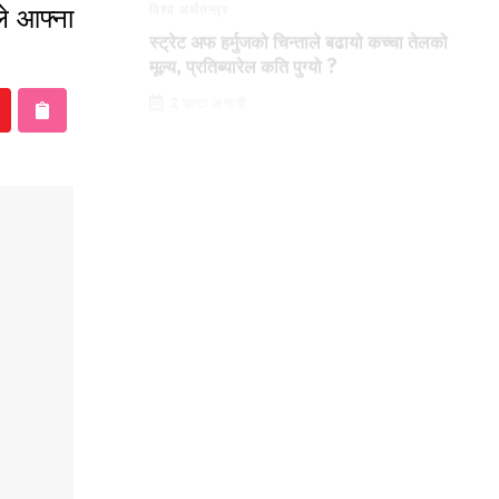
ले आफ्ना
विश्व अर्थतन्त्र
स्ट्रेट अफ हर्मुजको चिन्ताले बढायो कच्चा तेलको
मूल्य, प्रतिब्यारेल कति पुग्यो ?
2 घण्टा अगाडी