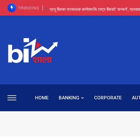
TRENDING
प्रभू बैंकका सञ्चालक बस्नेतमाथि राष्ट्र बैंकको ‘कन्सर्न’, प्रवक
इन्ट्रा-डे र सर्ट सेलिङले बजार सुधार्छन् मात्रै होइन, ढ
प्रभू बैंकमा सेञ्चुरीबाट आएका कर्मचारीमाथि हदैसम्मको विभेदः 
कमाइमा गरिमाको दमदार छलाङ, सेयरधनीलाई २०
प्रभु बैंकमा रमिता : सर्वसाधारणबाट छिरेका बस्नेत संस्था
HOME
BANKING
CORPORATE
AU