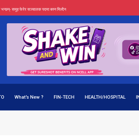
्ता भन्छन्- समूह फेरेर सञ्चालक पदमा बस्न मिल्दैन
ङ्ग पुगेन भने ध्वस्त पनि बनाउन सक्छन् !
एउटै पदमा दुई थरि तलब, वर्षमै ९२ हजार घाटा !
 प्रतिशत लाभांश दिने क्षमता
पक बनेर निरन्तर, राष्ट्र बैंक किन मौन ?
TO
What's New ?
FIN-TECH
HEALTH/HOSPITAL
I