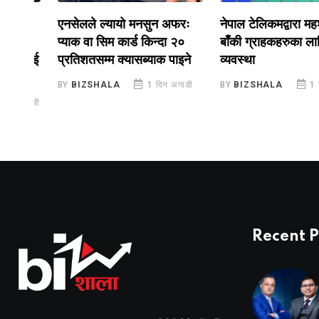
एनसेलले ल्यायो मनसुन अफरः
नेपाल टेलिकमद्वारा महशुल ति
प्याक वा सिम कार्ड किन्दा २०
बाँकी ग्राहकहरुका लागि छ
डलाई
प्रतिशतसम्म क्यासब्याक पाइने
व्यवस्था
BY
BIZSHALA
1 दिन अगाडी
BY
BIZSHALA
1 दिन अग
गाडी
Recent P