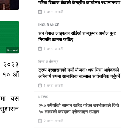
गरिमा विकास बैंकको केन्द्रीय कार्यालय स्थानान्तरण
1 घण्टा अगाडी
INSURANCE
सन नेपाल लाइफका सीईओ राजकुमार अर्याल पुनः
नियमति काममा फर्किए
1 घण्टा अगाडी
Sponsored
विश्व अर्थतन्त्र
ेदन २०२३
ट्रम्प प्रशासनको नयाँ योजनाः थप भिसा आवेदकले
ो १० औं
अनिवार्य रुपमा सामाजिक सञ्जाल सार्वजनिक गर्नुपर्ने
1 घण्टा अगाडी
रुमा यस
NEWS
२५० रुपैयाँको सामान खरिद गरेका उपभोक्ताले जिते
 सुशासन
१० लाखको करदाता प्रोत्साहन उपहार
2 घण्टा अगाडी