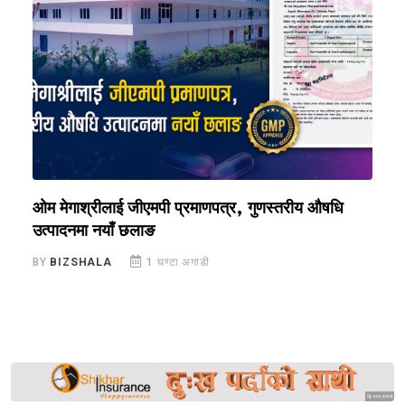
ओम मेगाश्रीलाई जीएमपी प्रमाणपत्र, गुणस्तरीय औषधि
य
उत्पादनमा नयाँ छलाङ
ए
BY
BIZSHALA
1 घण्टा अगाडी
B
Sponsored