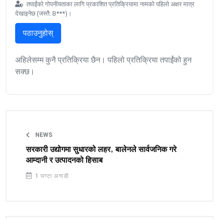
तपाईंको गोपनीयताका लागि प्रकाशित प्रतिक्रियामा नामको पहिलो अक्षर मात्र
देखाइनेछ (जस्तै: B***)।
पठाउनुहोस्
अहिलेसम्म कुनै प्रतिक्रिया छैन। पहिलो प्रतिक्रिया तपाईंको हुन
सक्छ।
NEWS
सरकारी उद्योगमा सुधारको लहर, बालेनले सार्वजनिक गरे
आम्दानी र उत्पादनको हिसाब
1 घण्टा अगाडी