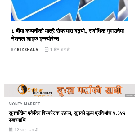
?
८ बीमा कम्पनीको मात्रै सेयरभाउ बढ्यो, सर्वाधिक गुमाउनेमा
र
नेशनल लाइफ इन्स्योरेन्स
स
BY
BIZSHALA
1 दिन अगाडी
B
Sponsored
MONEY MARKET
सुनचाँदीमा एकैदिन विस्फोटक उछाल, सुनको मूल्य प्रतिऔंस ४,३४२
डलरमाथि
12 घण्टा अगाडी