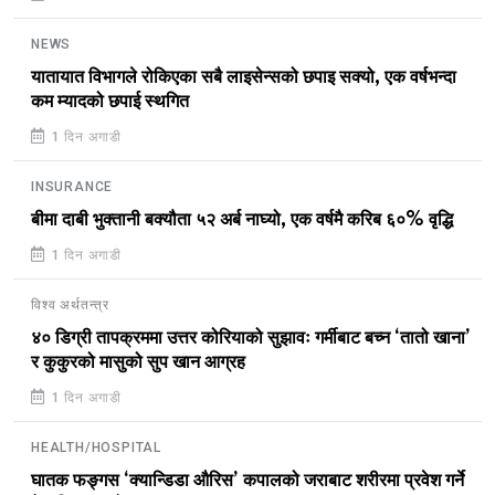
NEWS
यातायात विभागले रोकिएका सबै लाइसेन्सको छपाइ सक्यो, एक वर्षभन्दा
कम म्यादको छपाई स्थगित
1 दिन अगाडी
INSURANCE
बीमा दाबी भुक्तानी बक्यौता ५२ अर्ब नाघ्यो, एक वर्षमै करिब ६०% वृद्धि
1 दिन अगाडी
विश्व अर्थतन्त्र
४० डिग्री तापक्रममा उत्तर कोरियाको सुझावः गर्मीबाट बच्न ‘तातो खाना’
र कुकुरको मासुको सुप खान आग्रह
1 दिन अगाडी
HEALTH/HOSPITAL
घातक फङ्गस ‘क्यान्डिडा औरिस’ कपालको जराबाट शरीरमा प्रवेश गर्ने