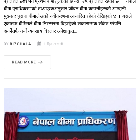
प्रतिशत छm भने प्रथम बीमाशुल्कको हिस्सा २५ प्रतिशत रहेको छ । नेपाल
बीमा प्राधिकरणको तथ्याङ्कअनुसार जीवन बीमा कम्पनीहरुको आम्दानी
मुख्यतः पुराना बीमालेखको नवीकरणमा आधारित रहेको देखिएको छ । यसले
एकातर्फ बीमितले बीमा निरन्तरता दिइरहेको सकारात्मक संकेत गरेपनि
अर्कोतर्फ नयाँ व्यवसाय विस्तार अपेक्षाकृत...
BY
BIZSHALA
1 दिन अगाडी
READ MORE