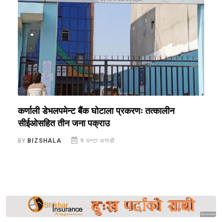
क,
कर्णाली डेभलपमेन्ट बैंक घोटाला प्रकरणः तत्कालीन
म
सीईओसहित तीन जना पक्राउ
स
BY
BIZSHALA
9 घण्टा अगाडी
B
Sponsored