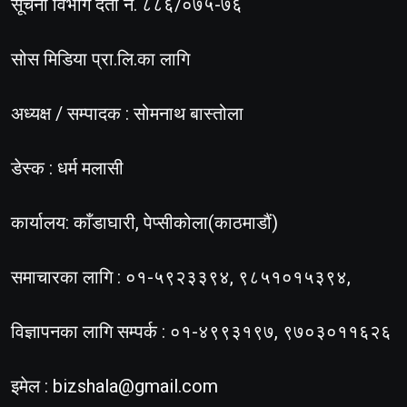
सूचना विभाग दर्ता नं. ८८६/०७५-७६
सोस मिडिया प्रा.लि.का लागि
अध्यक्ष / सम्पादक : सोमनाथ बास्तोला
डेस्क : धर्म मलासी
कार्यालय: काँडाघारी, पेप्सीकोला(काठमाडौं)
समाचारका लागि : ०१-५९२३३९४, ९८५१०१५३९४,
विज्ञापनका लागि सम्पर्क : ०१-४९९३१९७, ९७०३०११६२६
इमेल :
bizshala@gmail.com