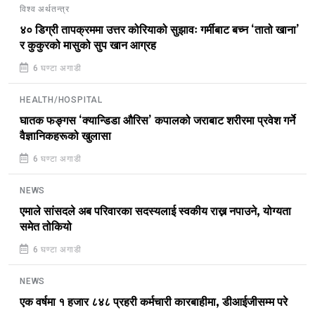
विश्व अर्थतन्त्र
४० डिग्री तापक्रममा उत्तर कोरियाको सुझावः गर्मीबाट बच्न ‘तातो खाना’
र कुकुरको मासुको सुप खान आग्रह
6 घण्टा अगाडी
HEALTH/HOSPITAL
घातक फङ्गस ‘क्यान्डिडा औरिस’ कपालको जराबाट शरीरमा प्रवेश गर्ने
वैज्ञानिकहरूको खुलासा
6 घण्टा अगाडी
NEWS
एमाले सांसदले अब परिवारका सदस्यलाई स्वकीय राख्न नपाउने, योग्यता
समेत तोकियो
6 घण्टा अगाडी
NEWS
एक वर्षमा १ हजार ८४८ प्रहरी कर्मचारी कारबाहीमा, डीआईजीसम्म परे