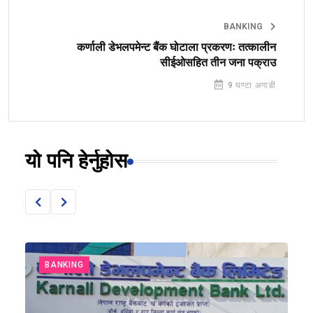
BANKING
कर्णाली डेभलपमेन्ट बैंक घोटाला प्रकरणः तत्कालीन
सीईओसहित तीन जना पक्राउ
9 घण्टा अगाडी
यो पनि हेर्नुहोस
BANKING