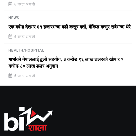
6 घण्टा अगाडी
NEWS
एक वर्षमा देशभर ६१ हजारभन्दा बढी कसुर दर्ता, बैंकिङ कसुर सबैभन्दा धेरै
6 घण्टा अगाडी
HEALTH/HOSPITAL
गाभीको नेपाललाई ठूलो सहयोग, ३ करोड ९६ लाख डलरको खोप र १
करोड ८० लाख डलर अनुदान
6 घण्टा अगाडी