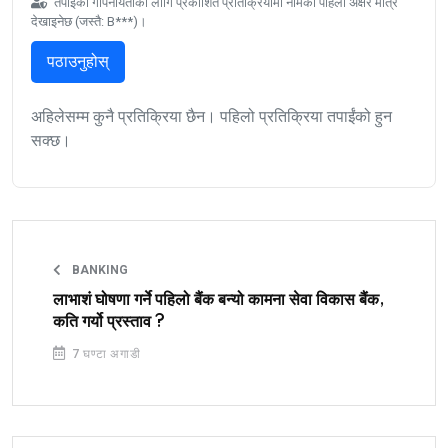
तपाईंको गोपनीयताका लागि प्रकाशित प्रतिक्रियामा नामको पहिलो अक्षर मात्र
देखाइनेछ (जस्तै: B***)।
पठाउनुहोस्
अहिलेसम्म कुनै प्रतिक्रिया छैन। पहिलो प्रतिक्रिया तपाईंको हुन
सक्छ।
BANKING
लाभाशं घोषणा गर्ने पहिलो बैंक बन्यो कामना सेवा विकास बैंक,
कति गर्यो प्रस्ताव ?
7 घण्टा अगाडी