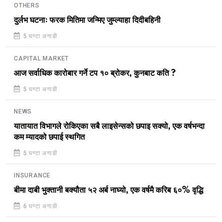
OTHERS
दुर्लभ घटनाः फरक मितिमा जन्मिए जुम्ल्याहा दिदीबहिनी
5 घण्टा अगाडी
CAPITAL MARKET
आज सर्वाधिक कारोबार गर्ने टप १० ब्रोकर, कुनबाट कति ?
5 घण्टा अगाडी
NEWS
यातायात विभागले रोकिएका सबै लाइसेन्सको छपाइ सक्यो, एक वर्षभन्दा
कम म्यादको छपाई स्थगित
5 घण्टा अगाडी
INSURANCE
बीमा दाबी भुक्तानी बक्यौता ५२ अर्ब नाघ्यो, एक वर्षमै करिब ६०% वृद्धि
6 घण्टा अगाडी