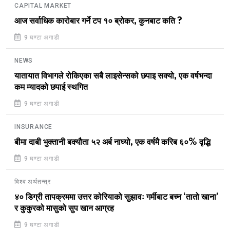
CAPITAL MARKET
आज सर्वाधिक कारोबार गर्ने टप १० ब्रोकर, कुनबाट कति ?
9 घण्टा अगाडी
NEWS
यातायात विभागले रोकिएका सबै लाइसेन्सको छपाइ सक्यो, एक वर्षभन्दा
कम म्यादको छपाई स्थगित
9 घण्टा अगाडी
INSURANCE
बीमा दाबी भुक्तानी बक्यौता ५२ अर्ब नाघ्यो, एक वर्षमै करिब ६०% वृद्धि
9 घण्टा अगाडी
विश्व अर्थतन्त्र
४० डिग्री तापक्रममा उत्तर कोरियाको सुझावः गर्मीबाट बच्न ‘तातो खाना’
र कुकुरको मासुको सुप खान आग्रह
9 घण्टा अगाडी