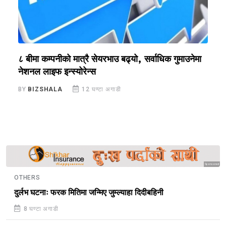
?
८ बीमा कम्पनीको मात्रै सेयरभाउ बढ्यो, सर्वाधिक गुमाउनेमा
र
नेशनल लाइफ इन्स्योरेन्स
स
BY
BIZSHALA
12 घण्टा अगाडी
B
Sponsored
OTHERS
दुर्लभ घटनाः फरक मितिमा जन्मिए जुम्ल्याहा दिदीबहिनी
8 घण्टा अगाडी